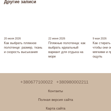
Другие записи
20 июля 2026
22 июня 2026
9 мая 2026
Как выбрать пляжное
Пляжные полотенца: как
Как стирать
полотенце: размер, ткань
выбрать идеальный
чтобы они 
и скорость высыхания
вариант для отдыха на
мягкими и 
море
ощупь
+380677100022
+380980002211
Контакты
Полная версия сайта
Карта сайта