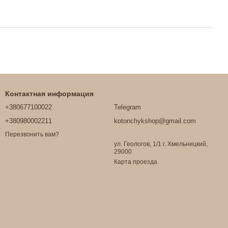
Контактная информация
+380677100022
Telegram
+380980002211
kotonchykshop@gmail.com
Перезвонить вам?
ул. Геологов, 1/1 г. Хмельницкий,
29000
Карта проезда