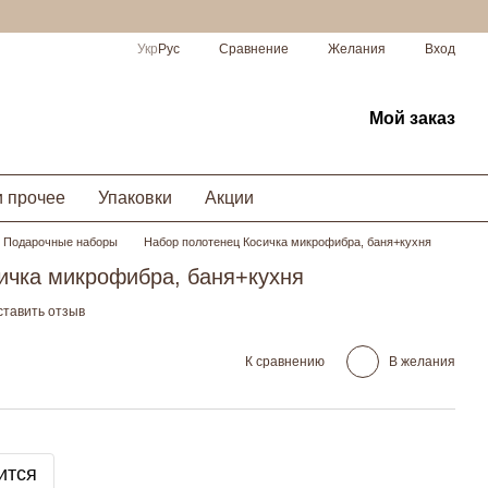
Сравнение
Укр
Рус
Желания
Вход
Мой заказ
и прочее
Упаковки
Акции
Подарочные наборы
Набор полотенец Косичка микрофибра, баня+кухня
ичка микрофибра, баня+кухня
ставить отзыв
К сравнению
В желания
ится