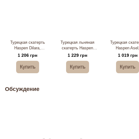
Турецкая скатерть
Турецкая льняная
Турецкая скате
Haspen Dilara,
скатерть Haspen
Haspen Asel
велюровая с кружевом,
Klopatra с кружевом,
велюровая с кру
1 206 грн
1 229 грн
1 019 грн
160х220 см
160х220 см
160х220 см
Купить
Купить
Купить
Обсуждение