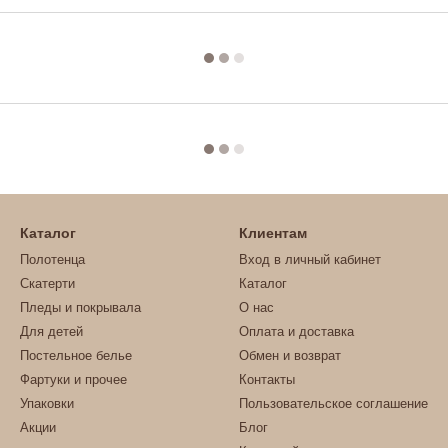
Каталог
Клиентам
Полотенца
Вход в личный кабинет
Скатерти
Каталог
Пледы и покрывала
О нас
Для детей
Оплата и доставка
Постельное белье
Обмен и возврат
Фартуки и прочее
Контакты
Упаковки
Пользовательское соглашение
Акции
Блог