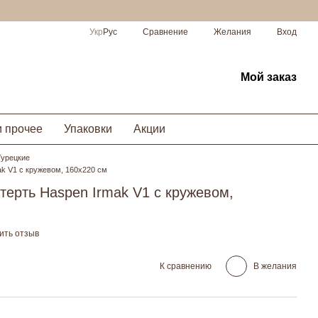
Сравнение
Укр
Рус
Желания
Вход
Мой заказ
и прочее
Упаковки
Акции
Турецкие
ak V1 с кружевом, 160х220 см
терть Haspen Irmak V1 с кружевом,
ить отзыв
К сравнению
В желания