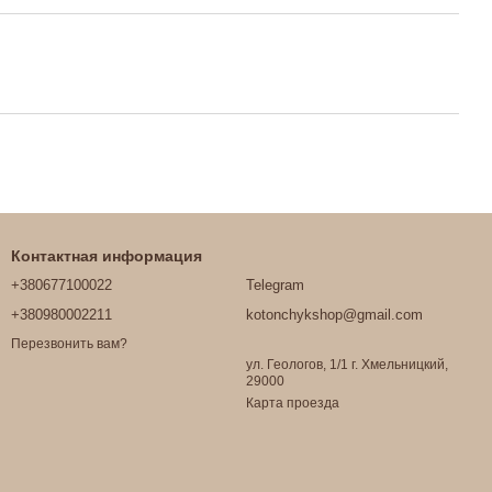
Контактная информация
+380677100022
Telegram
+380980002211
kotonchykshop@gmail.com
Перезвонить вам?
ул. Геологов, 1/1 г. Хмельницкий,
29000
Карта проезда