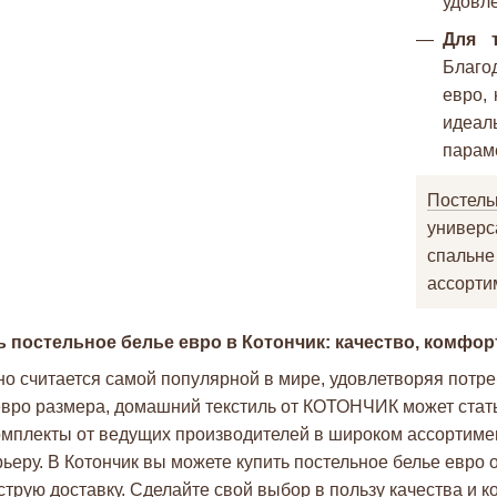
удовл
Для 
Благо
евро,
идеал
параме
Постел
универ
спальн
ассорти
ь постельное белье евро в Котончик: качество, комфор
но считается самой популярной в мире, удовлетворяя потре
евро размера, домашний текстиль от КОТОНЧИК может ста
мплекты от ведущих производителей в широком ассортимент
ьеру. В Котончик вы можете купить постельное белье евро 
струю доставку. Сделайте свой выбор в пользу качества и к