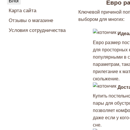
Блог
Евро ра
Карта сайта
Ключевой причиной поп
выбором для многих:
Отзывы о магазине
Условия сотрудничества
Идеа
Евро размер пос
для просторных 
популярными в с
параметрам, так
прилегание к ма
скольжение.
Дост
Купить постельн
пары для обустро
позволяет комфо
даже если у кого
сне.