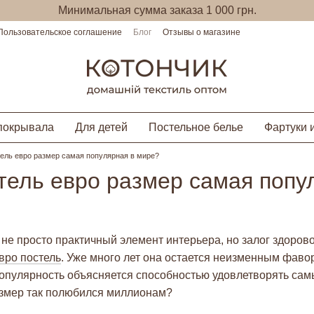
Минимальная сумма заказа 1 000 грн.
Пользовательское соглашение
Блог
Отзывы о магазине
покрывала
Для детей
Постельное белье
Фартуки 
ель евро размер самая популярная в мире?
тель евро размер самая попу
 не просто практичный элемент интерьера, но залог здоров
вро постель
. Уже много лет она остается неизменным фаво
популярность объясняется способностью удовлетворять са
азмер так полюбился миллионам?