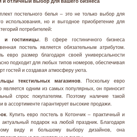
и и отличный выбор для вашего бизнеса
плект постельного белья – это не только выбор для
о использования, но и выгодное приобретение для
тегорий потребителей:
и и гостиницы
. В сфере гостиничного бизнеса
твенная постель является обязательным атрибутом.
ль евро размер благодаря своей универсальности
асно подходит для любых типов номеров, обеспечивая
т гостей и создавая атмосферу уюта.
ельцы текстильных магазинов
. Поскольку евро
р является одним из самых популярных, он приносит
льный спрос покупателям. Поэтому наличие такой
и в ассортименте гарантирует высокие продажи.
рок
. Купить евро постель в Котончик – практичный и
а актуальный подарок на любой праздник. Благодаря
ьному виду и большому выбору дизайнов, она