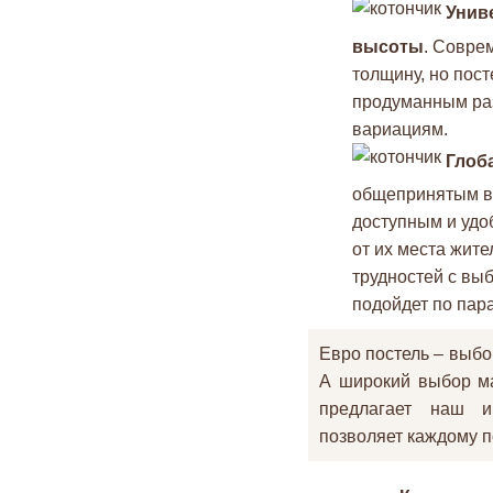
Унив
высоты
. Совре
толщину, но пос
продуманным раз
вариациям.
Глоб
общепринятым во
доступным и удо
от их места жите
трудностей с вы
подойдет по пар
Евро постель – выбор
А широкий выбор ма
предлагает наш ин
позволяет каждому п