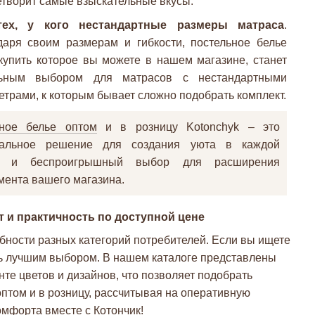
етворит самые взыскательные вкусы.
тех, у кого нестандартные размеры матраса
.
даря своим размерам и гибкости, постельное белье
 купить которое вы можете в нашем магазине, станет
ьным выбором для матрасов с нестандартными
трами, к которым бывает сложно подобрать комплект.
ьное белье оптом
и в розницу Kotonchyk – это
сальное решение для создания уюта в каждой
е и беспроигрышный выбор для расширения
мента вашего магазина.
т и практичность по доступной цене
бности разных категорий потребителей. Если вы ищете
ть лучшим выбором. В нашем каталоге представлены
е цветов и дизайнов, что позволяет подобрать
оптом и в розницу, рассчитывая на оперативную
омфорта вместе с Котончик!