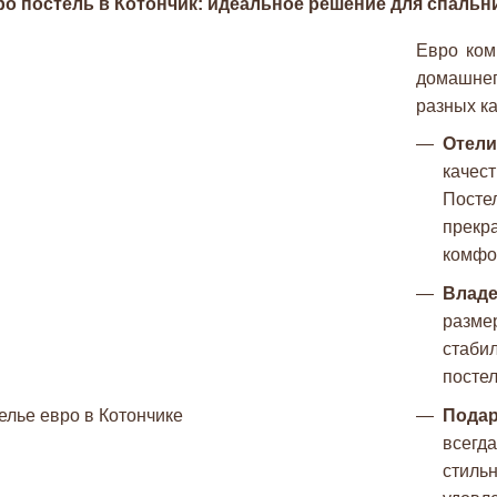
ро постель в Котончик: идеальное решение для спальн
Евро ком
домашнег
разных ка
Отел
качес
Посте
прекр
комфор
Влад
разме
стаби
постел
Пода
всегд
стил