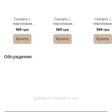
Скатерть с
Скатерть с
Скатерть с
тефлоновым
тефлоновым
тефлоновы
покрытием "Zig zag",
покрытием
покрытием "Bl
569 грн
569 грн
569 грн
120х150 см
"Скандинавия",
White", 120х15
120х150 см
Купить
Купить
Купить
Обсуждение
Добавьте первый отзыв