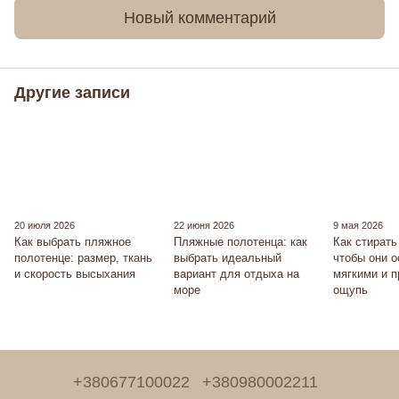
Новый комментарий
Другие записи
20 июля 2026
22 июня 2026
9 мая 2026
Как выбрать пляжное
Пляжные полотенца: как
Как стирать
полотенце: размер, ткань
выбрать идеальный
чтобы они 
и скорость высыхания
вариант для отдыха на
мягкими и 
море
ощупь
+380677100022
+380980002211