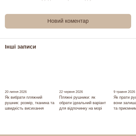
Новий коментар
Інші записи
20 липня 2026
22 червня 2026
9 травня 2026
Як вибрати пляжний
Пляжні рушники: як
Як прати р
рушник: розмір, тканина та
обрати ідеальний варіант
вони залиш
швидкість висихання
для відпочинку на морі
та приємним