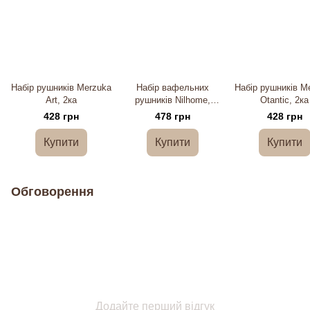
Набір рушників Merzuka
Набір вафельних
Набір рушників M
Art, 2ка
рушників Nilhome,
Otantic, 2ка
Туреччина, 2ка
428 грн
478 грн
428 грн
Купити
Купити
Купити
Обговорення
Додайте перший відгук