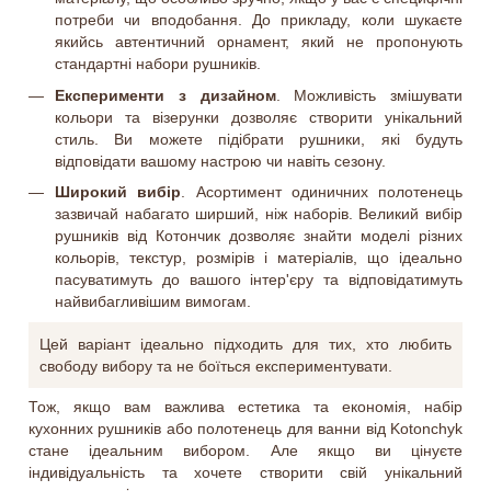
потреби чи вподобання. До прикладу, коли шукаєте
якийсь автентичний орнамент, який не пропонують
стандартні набори рушників.
Експерименти з дизайном
. Можливість змішувати
кольори та візерунки дозволяє створити унікальний
стиль. Ви можете підібрати рушники, які будуть
відповідати вашому настрою чи навіть сезону.
Широкий вибір
. Асортимент одиничних полотенець
зазвичай набагато ширший, ніж наборів. Великий вибір
рушників від Котончик дозволяє знайти моделі різних
кольорів, текстур, розмірів і матеріалів, що ідеально
пасуватимуть до вашого інтер'єру та відповідатимуть
найвибагливішим вимогам.
Цей варіант ідеально підходить для тих, хто любить
свободу вибору та не боїться експериментувати.
Тож, якщо вам важлива естетика та економія, набір
кухонних рушників або полотенець для ванни від Kotonchyk
стане ідеальним вибором. Але якщо ви цінуєте
індивідуальність та хочете створити свій унікальний