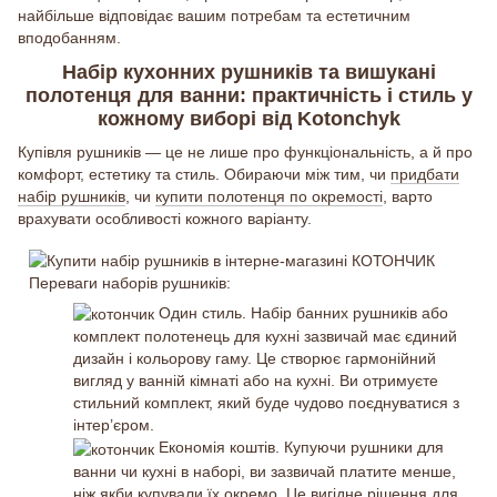
найбільше відповідає вашим потребам та естетичним
вподобанням.
Набір кухонних рушників та вишукані
полотенця для ванни: практичність і стиль у
кожному виборі від Kotonchyk
Купівля рушників — це не лише про функціональність, а й про
комфорт, естетику та стиль. Обираючи між тим, чи
придбати
набір рушників
, чи
купити полотенця по окремості
, варто
врахувати особливості кожного варіанту.
Переваги наборів рушників:
Один стиль. Набір банних рушників або
комплект полотенець для кухні зазвичай має єдиний
дизайн і кольорову гаму. Це створює гармонійний
вигляд у ванній кімнаті або на кухні. Ви отримуєте
стильний комплект, який буде чудово поєднуватися з
інтер’єром.
Економія коштів. Купуючи рушники для
ванни чи кухні в наборі, ви зазвичай платите менше,
ніж якби купували їх окремо. Це вигідне рішення для