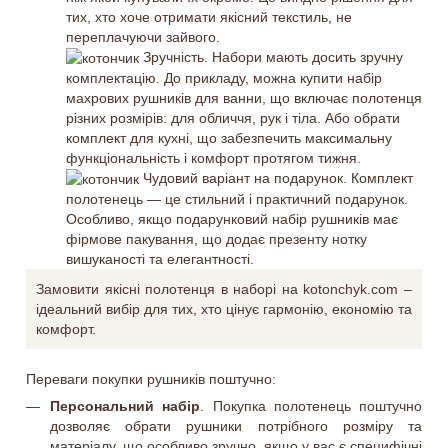
тих, хто хоче отримати якісний текстиль, не
переплачуючи зайвого.
Зручність. Набори мають досить зручну
комплектацію. До прикладу, можна купити набір
махрових рушників для ванни, що включає полотенця
різних розмірів: для обличчя, рук і тіла. Або обрати
комплект для кухні, що забезпечить максимальну
функціональність і комфорт протягом тижня.
Чудовий варіант на подарунок. Комплект
полотенець — це стильний і практичний подарунок.
Особливо, якщо подарунковий набір рушників має
фірмове пакування, що додає презенту нотку
вишуканості та елегантності.
Замовити якісні полотенця в наборі на kotonchyk.com –
ідеальний вибір для тих, хто цінує гармонію, економію та
комфорт.
Переваги покупки рушників поштучно:
Персональний набір
. Покупка полотенець поштучно
дозволяє обрати рушники потрібного розміру та
матеріалу, що особливо зручно, якщо у вас є специфічні