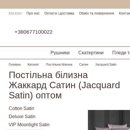
Перейти до основного контенту
Каталог
Про нас
Оплата і доставка
Обмін та повернення
Конта
Умови співпраці
+380677100022
Рушники
Скатертини
Пледи т
Головна
Каталог
Постільна білизна
Сатин
Jacquard Satin
Постільна білизна
Жаккард Сатин (Jacquard
Satin) оптом
Cotton Satin
Deluxe Satin
VIP Moonlight Satin