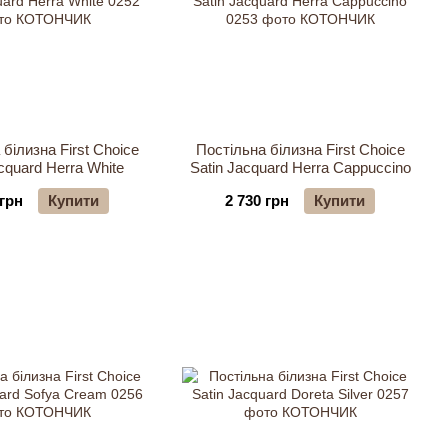
білизна First Choice
Постільна білизна First Choice
cquard Herra White
Satin Jacquard Herra Cappuccino
 грн
Купити
2 730 грн
Купити