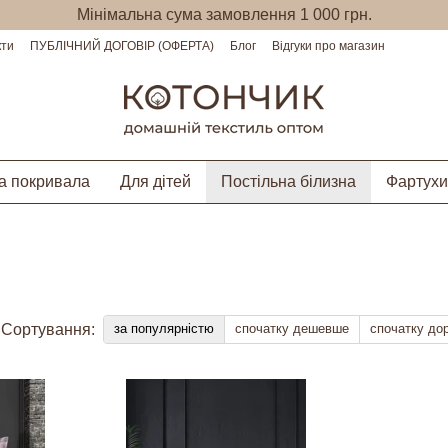
Мінімальна сума замовлення 1 000 грн.
кти
ПУБЛІЧНИЙ ДОГОВІР (ОФЕРТА)
Блог
Відгуки про магазин
а покривала
Для дітей
Постільна білизна
Фартухи
Сортування:
за популярністю
спочатку дешевше
спочатку до