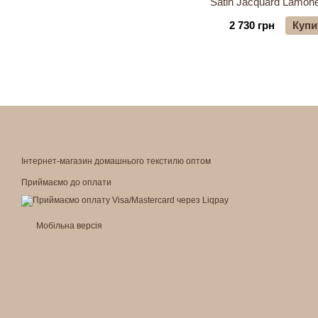
Satin Jacquard Lamon
2 730 грн
Купи
Інтернет-магазин домашнього текстилю оптом
Приймаємо до оплати
Мобільна версія