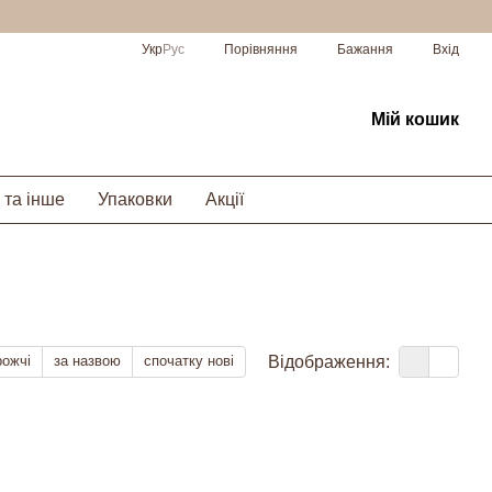
Порівняння
Укр
Рус
Бажання
Вхід
Мій кошик
 та інше
Упаковки
Акції
Відображення:
рожчі
за назвою
спочатку нові