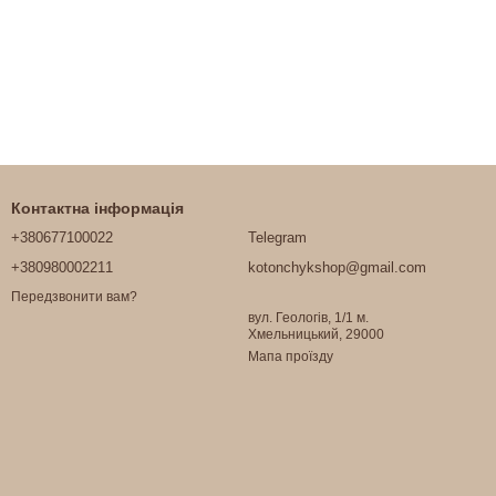
Контактна інформація
+380677100022
Telegram
+380980002211
kotonchykshop@gmail.com
Передзвонити вам?
вул. Геологів, 1/1 м.
Хмельницький, 29000
Мапа проїзду