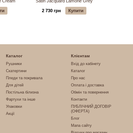
e Cream
Satin Jacquard Lamone Grey
ти
2 730 грн
Купити
Каталог
Клієнтам
Рушники
Вхід до кабінету
Скатертини
Каталог
Пледи та покривала
Про нас
Для дітей
Оплата і доставка
Постільна білизна
Обмін та повернення
Фартухи та інше
Контакти
Упаковки
ПУБЛІЧНИЙ ДОГОВІР
(ОФЕРТА)
Акції
Блог
Мапа сайту
Відгуки про магазин