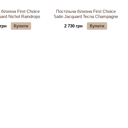
білизна First Choice
Постільна білизна First Choice
uard Nichol Raindrops
Satin Jacquard Tecna Champagne
 грн
Купити
2 730 грн
Купити