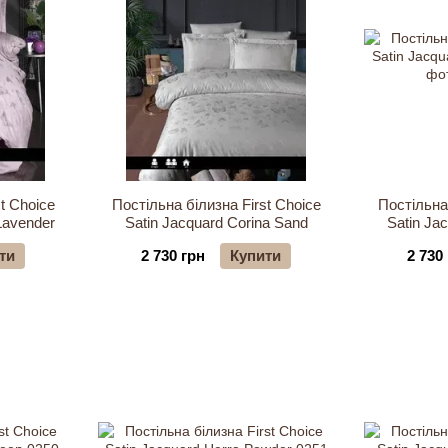
t Choice
Постільна білизна First Choice
Постільна 
Lavender
Satin Jacquard Corina Sand
Satin Ja
ти
2 730 грн
Купити
2 730