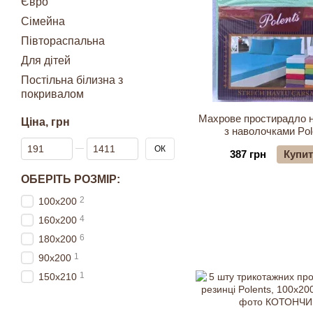
Євро
Сімейна
Півтораспальна
Для дітей
Постільна білизна з
покривалом
Махрове простирадло н
Ціна, грн
з наволочками Pol
Від Ціна, грн
До Ціна, грн
180х200+30 с
ОК
387 грн
Купи
ОБЕРІТЬ РОЗМІР:
2
100x200
4
160x200
6
180x200
1
90х200
1
150x210