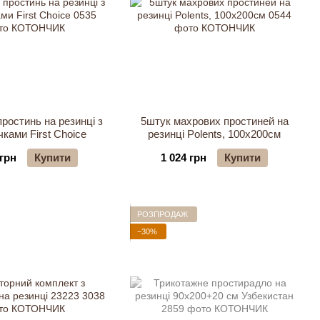
ростинь на резинці з
5штук махрових простиней на
ками First Choice
резинці Polents, 100х200см
 грн
Купити
1 024 грн
Купити
РОЗПРОДАЖ
−30%