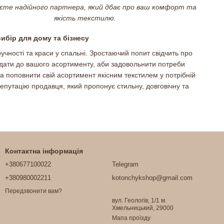
єте надійного партнера, який дбає про ваш комфорт та
якість текстилю.
ибір для дому та бізнесу
чності та краси у спальні. Зростаючий попит свідчить про
одати до вашого асортименту, аби задовольнити потреби
а поповнити свій асортимент якісним текстилем у потрібній
епутацію продавця, який пропонує стильну, довговічну та
Контактна інформація
+380677100022
Telegram
+380980002211
kotonchykshop@gmail.com
Передзвонити вам?
вул. Геологів, 1/1 м.
Хмельницький, 29000
Мапа проїзду