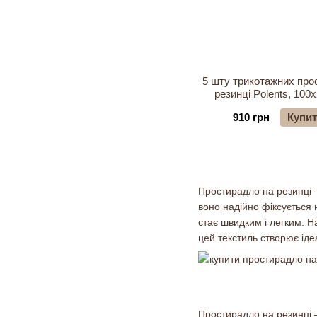
5 шту трикотажних про
резинці Polents, 100
910 грн
Купи
Простирадло на резинці –
воно надійно фіксується н
стає швидким і легким. Н
цей текстиль створює ід
Простирадло на резинці –