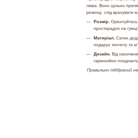
ліжка. Воно щільно приля
резинці, слід врахувати к
Розмір.
Орієнтуйтесь
простирадло на гумці
Матеріал.
Сатин дода
подарує теплоту та м’
Дизайн.
Від насичених
гармонійно поєднаєть
Правильно підібраний н