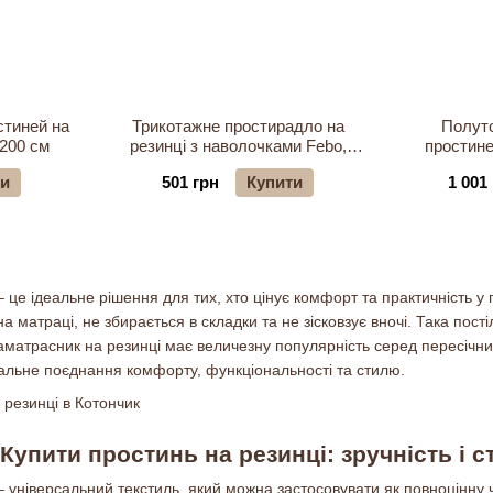
стиней на
Трикотажне простирадло на
Полуто
х200 см
резинці з наволочками Febo,
простине
160х200+30 см
ти
501 грн
Купити
1 001
 це ідеальне рішення для тих, хто цінує комфорт та практичність у 
а матраці, не збирається в складки та не зісковзує вночі. Така пос
аматрасник на резинці має величезну популярність серед пересічних 
еальне поєднання комфорту, функціональності та стилю.
Купити простинь на резинці: зручність і с
 універсальний текстиль, який можна застосовувати як повноцінну ч