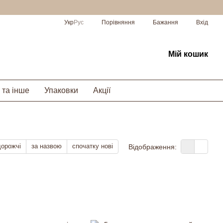
Порівняння
Укр
Рус
Бажання
Вхід
Мій кошик
 та інше
Упаковки
Акції
дорожчі
за назвою
спочатку нові
Відображення: