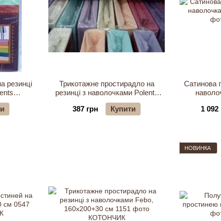
а резинці
Трикотажне простирадло на
Сатинова п
ents
резинці з наволочками Polents
наволоч
м
180х200+30 см
ти
387 грн
Купити
1 092
НОВИНКА