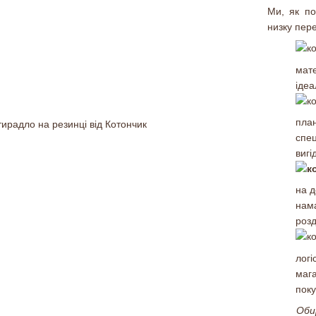
Ми, як по
низку пере
мате
ідеа
пла
спец
вигі
на 
нама
розд
логі
маг
поку
Оби