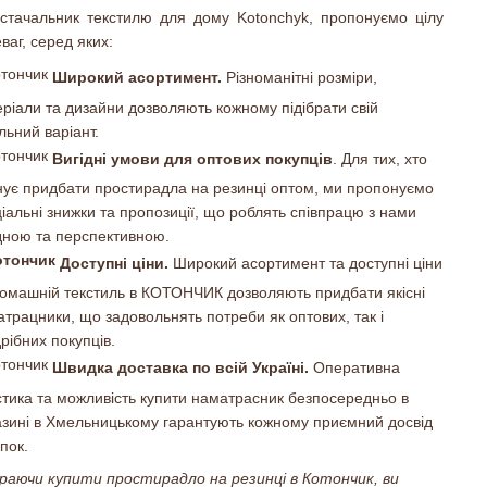
стачальник текстилю для дому Kotonchyk, пропонуємо цілу
ваг, серед яких:
Широкий асортимент.
Різноманітні розміри,
ріали та дизайни дозволяють кожному підібрати свій
льний варіант.
Вигідні умови для оптових покупців
. Для тих, хто
нує придбати простирадла на резинці оптом, ми пропонуємо
іальні знижки та пропозиції, що роблять співпрацю з нами
дною та перспективною.
Доступні ціни.
Широкий асортимент та доступні ціни
домашній текстиль в КОТОНЧИК дозволяють придбати якісні
трацники, що задовольнять потреби як оптових, так і
рібних покупців.
Швидка доставка по всій Україні.
Оперативна
стика та можливість купити наматрасник безпосередньо в
азині в Хмельницькому гарантують кожному приємний досвід
пок.
раючи купити простирадло на резинці в Котончик, ви