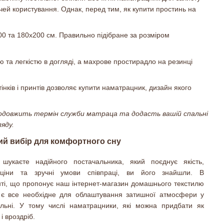
очей користування. Однак, перед тим, як купити простинь на
00 та 180x200 см. Правильно підібране за розміром
 та легкістю в догляді, а махрове простирадло на резинці
тінків і принтів дозволяє купити наматрацник, дизайн якого
родовжить термін служби матраца та додасть вашій спальні
яду.
ий вибір для комфортного сну
шукаєте надійного постачальника, який поєднує якість,
 ціни та зручні умови співпраці, ви його знайшли. В
ті, що пропонує наш інтернет-магазин домашнього текстилю
 є все необхідне для облаштування затишної атмосфери у
льні. У тому числі наматрацники, які можна придбати як
 і вроздріб.