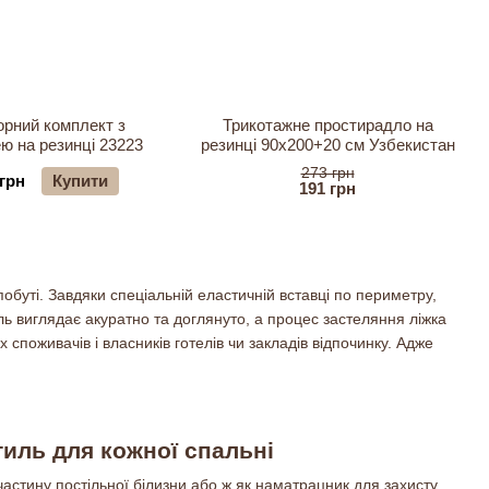
рний комплект з
Трикотажне простирадло на
ю на резинці 23223
резинці 90х200+20 см Узбекистан
273 грн
 грн
Купити
191 грн
побуті. Завдяки спеціальній еластичній вставці по периметру,
тіль виглядає акуратно та доглянуто, а процес застеляння ліжка
споживачів і власників готелів чи закладів відпочинку. Адже
тиль для кожної спальні
астину постільної білизни або ж як наматрацник для захисту