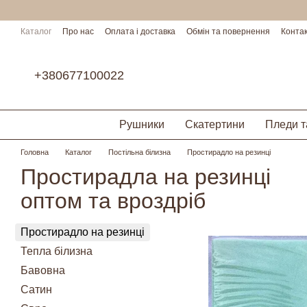
Перейти до основного контенту
Каталог
Про нас
Оплата і доставка
Обмін та повернення
Конта
Умови співпраці
+380677100022
Рушники
Скатертини
Пледи т
Головна
Каталог
Постільна білизна
Простирадло на резинці
Простирадла на резинці
оптом та вроздріб
Простирадло на резинці
Тепла білизна
Бавовна
Сатин