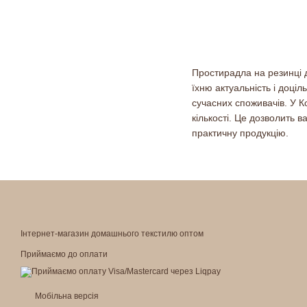
Простирадла на резинці д
їхню актуальність і доці
сучасних споживачів. У К
кількості. Це дозволить 
практичну продукцію.
Інтернет-магазин домашнього текстилю оптом
Приймаємо до оплати
Мобільна версія