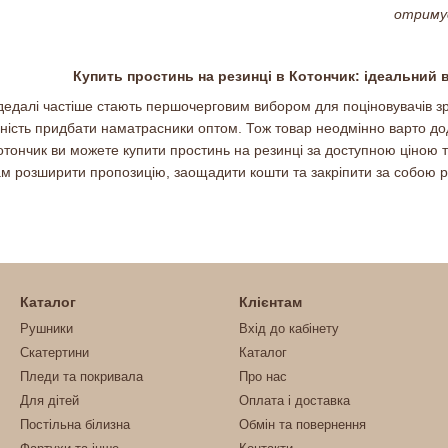
отриму
Купить простинь на резинці в Котончик: ідеальний в
едалі частіше стають першочерговим вибором для поціновувачів зру
льність придбати наматрасники оптом. Тож товар неодмінно варто д
отончик ви можете купити простинь на резинці за доступною ціною т
вам розширити пропозицію, заощадити кошти та закріпити за собою р
Каталог
Клієнтам
Рушники
Вхід до кабінету
Скатертини
Каталог
Пледи та покривала
Про нас
Для дітей
Оплата і доставка
Постільна білизна
Обмін та повернення