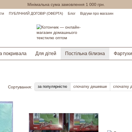
Мінімальна сума замовлення 1 000 грн.
кти
ПУБЛІЧНИЙ ДОГОВІР (ОФЕРТА)
Блог
Відгуки про магазин
а покривала
Для дітей
Постільна білизна
Фартухи
за популярністю
спочатку дешевше
спочатку 
Сортування: