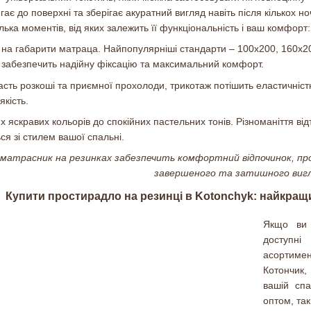
гає до поверхні та зберігає акуратний вигляд навіть після кількох н
ілька моментів, від яких залежить її функціональність і ваш комфорт:
 на габарити матраца. Найпопулярніші стандарти – 100x200, 160x2
 забезпечить надійну фіксацію та максимальний комфорт.
сть розкоші та приємної прохолоди, трикотаж потішить еластичністю
якість.
 яскравих кольорів до спокійних пастельних тонів. Різноманіття від
ся зі стилем вашої спальні.
аматрасник на резинках забезпечить комфортний відпочинок, п
завершеного та затишного вигл
Купити простирадло на резинці в Kotonchyk: найкращ
Якщо ви 
доступні
асортимен
Котончик,
вашій спа
оптом, так