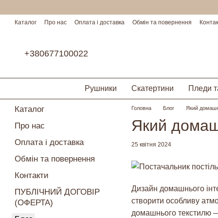
Перейти до основного контенту
Каталог
Про нас
Оплата і доставка
Обмін та повернення
Конта
Умови співпраці
+380677100022
Рушники
Скатертини
Пледи т
Каталог
Головна
Блог
Який домашні
Який домаш
Про нас
Оплата і доставка
25 квітня 2024
Обмін та повернення
Контакти
Дизайн домашнього інте
ПУБЛІЧНИЙ ДОГОВІР
створити особливу атмос
(ОФЕРТА)
домашнього текстилю — 