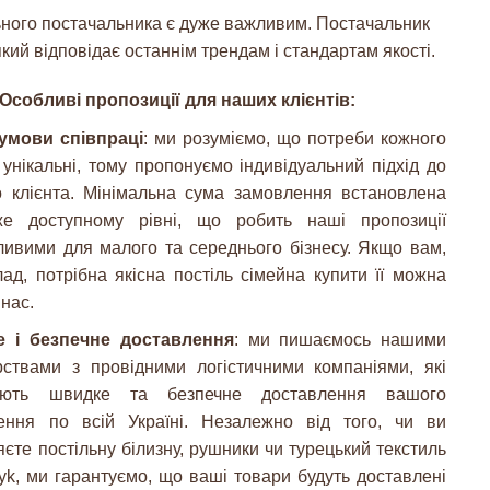
ьного постачальника є дуже важливим. Постачальник
кий відповідає останнім трендам і стандартам якості.
Особливі пропозиції для наших клієнтів:
 умови співпраці
: ми розуміємо, що потреби кожного
 унікальні, тому пропонуємо індивідуальний підхід до
о клієнта. Мінімальна сума замовлення встановлена
е доступному рівні, що робить наші пропозиції
ливими для малого та середнього бізнесу. Якщо вам,
ад, потрібна якісна постіль сімейна купити її можна
 нас.
 і безпечне доставлення
: ми пишаємось нашими
рствами з провідними логістичними компаніями, які
тують швидке та безпечне доставлення вашого
ення по всій Україні. Незалежно від того, чи ви
єте постільну білизну, рушники чи турецький текстиль
yk, ми гарантуємо, що ваші товари будуть доставлені