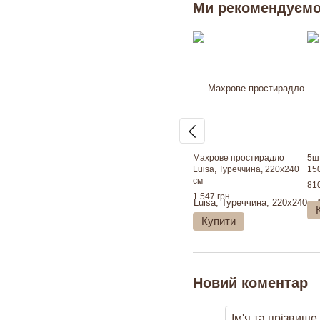
Ми рекомендуєм
Махрове простирадло
5ш
Luisa, Туреччина, 220х240
15
см
810
1 547 грн
Купити
Новий коментар