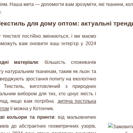
ям. Наша мета — допомогти вам зрозуміти, які тканини, коль
.
екстиль для дому оптом: актуальні тренд
текстилі постійно змінюються, і ми маємо
поможуть вам оновити ваш інтер'єр у 2024
одні матеріали
: більшість споживачів
гу натуральним тканинам, таким як льон та
тверджують зростання попиту на екологічно
. Текстиль, виготовлений з природних
еальним вибором для тих, хто цінує якість і
клад, якщо вам потрібна
дитяча постільна
птом
її можна у Котончик.
ві кольори та принти
: від мальовничих
вів до абстрактних геометричних узорів,