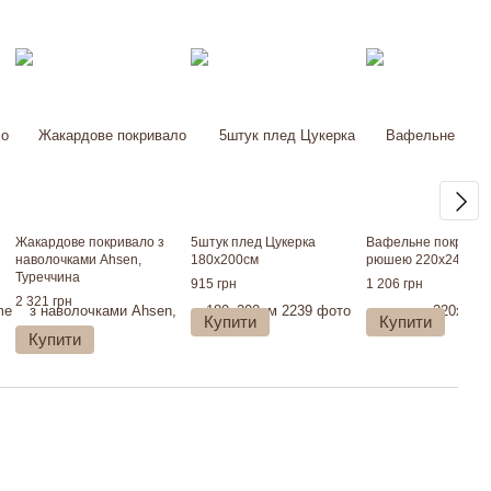
Жакардове покривало з
5штук плед Цукерка
Вафельне покривал
наволочками Ahsen,
180х200см
рюшею 220х240см 
Туреччина
915 грн
1 206 грн
2 321 грн
Купити
Купити
Купити