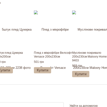
о
тук плед Цукерка
Плед з мікрофібри Велсофт
Муслінове покривало
0х200см
Versace 200х230см
200x230см Maloory Home
9403
 грн
501 грн
969 грн
Купити
Купити
Купити
Увійти за допомогою