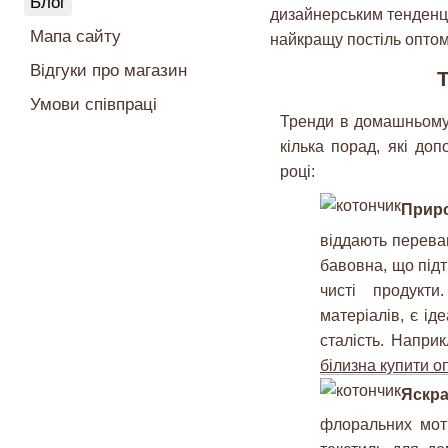
Блог
дизайнерським тенденці
Мапа сайту
найкращу постіль оптом
Відгуки про магазин
Т
Умови співпраці
Тренди в домашньому 
кілька порад, які до
році:
Прир
віддають перева
бавовна, що під
чисті продукти
матеріалів, є ід
сталість. Напри
білизна купити о
Яскра
флоральних моти