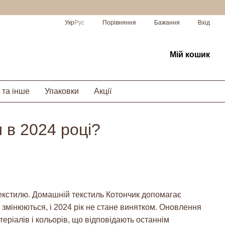
Порівняння
Укр
Рус
Бажання
Вхід
Мій кошик
 та інше
Упаковки
Акції
 в 2024 році?
екстилю. Домашній текстиль Котончик допомагає
 змінюються, і 2024 рік не стане винятком. Оновлення
еріалів і кольорів, що відповідають останнім