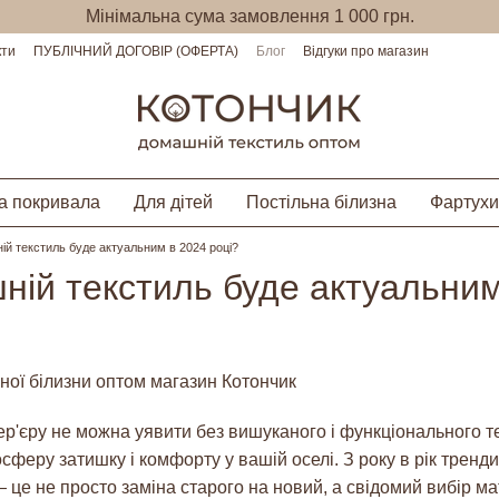
Мінімальна сума замовлення 1 000 грн.
кти
ПУБЛІЧНИЙ ДОГОВІР (ОФЕРТА)
Блог
Відгуки про магазин
а покривала
Для дітей
Постільна білизна
Фартухи
й текстиль буде актуальним в 2024 році?
ній текстиль буде актуальним
р'єру не можна уявити без вишуканого і функціонального т
феру затишку і комфорту у вашій оселі. З року в рік тренди
це не просто заміна старого на новий, а свідомий вибір мат