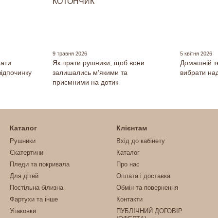
9 травня 2026
5 квітня 2026
рати
Як прати рушники, щоб вони
Домашній т
відпочинку
залишались м’якими та
вибрати на
приємними на дотик
Каталог
Клієнтам
Рушники
Вхід до кабінету
Скатертини
Каталог
Пледи та покривала
Про нас
Для дітей
Оплата і доставка
Постільна білизна
Обмін та повернення
Фартухи та інше
Контакти
Упаковки
ПУБЛІЧНИЙ ДОГОВІР