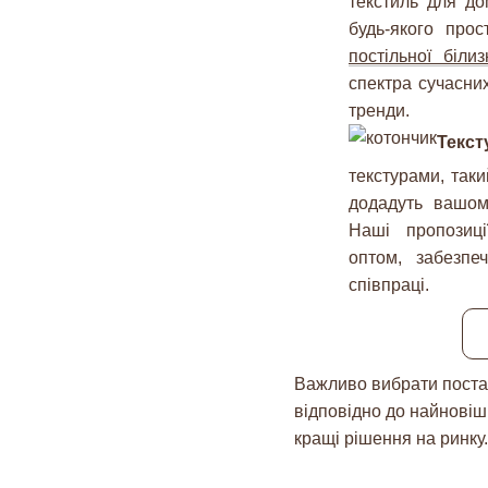
текстиль для до
будь-якого про
постільної біли
спектра сучасни
тренди.
Текст
текстурами, так
додадуть вашому
Наші пропозиці
оптом, забезпе
співпраці.
Важливо вибрати постач
відповідно до найновіш
кращі рішення на ринку.