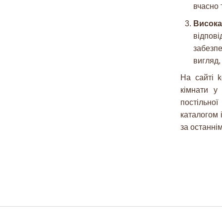
вчасно 
Висока
відпо
забезпе
вигляд,
На сайті k
кімнати у
постільно
каталогом 
за останні