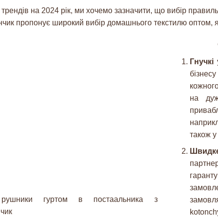
рендів на 2024 рік, ми хочемо зазначити, що вибір правил
ончик пропонує широкий вибір домашнього текстилю оптом, я
Гнучкі
бізнесу
кожног
на дуж
приваб
наприкл
також у
Швидке
партне
гаран
замовл
замовля
kotonch