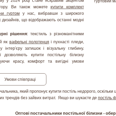
му у 2024 році стане яскравим акцентом
стору. Ви також можете
купити комплект
зни гуртом
у нас, вибравши з широкого
х дизайнів, що відображають останні модні
урні рішення
: текстиль з різноманітними
ий як
вафельні полотенця
і пухнасті пледи,
 інтер'єру затишок і візуальну глибину.
ї дозволяють купити постільну білизну
чуючи красу, комфорт та вигідні умови
Умови співпраці
альника, який пропонує купити постіль недорого, оскільки ц
их трендів без зайвих витрат. Якщо ви шукаєте де
постіль 
Оптові постачальники постільної білизни - обер