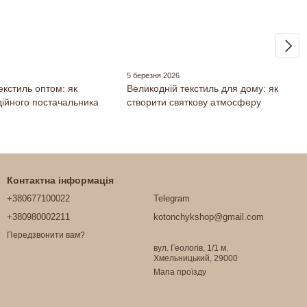
5 березня 2026
екстиль оптом: як
Великодній текстиль для дому: як
дійного постачальника
створити святкову атмосферу
Контактна інформація
+380677100022
Telegram
+380980002211
kotonchykshop@gmail.com
Передзвонити вам?
вул. Геологів, 1/1 м.
Хмельницький, 29000
Мапа проїзду