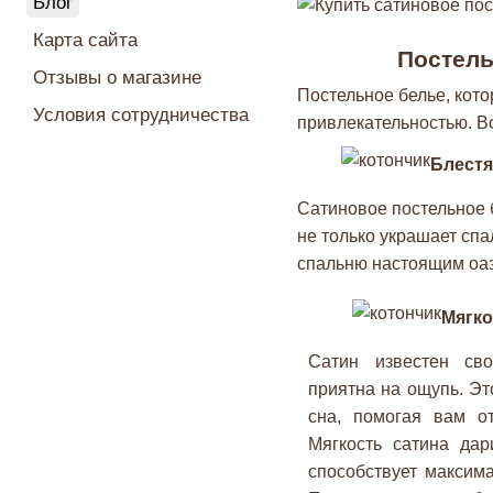
Блог
Карта сайта
Постель
Отзывы о магазине
Постельное белье, кото
Условия сотрудничества
привлекательностью. Во
Блестя
Сатиновое постельное 
не только украшает спа
спальню настоящим оаз
Мягко
Сатин известен сво
приятна на ощупь. Э
сна, помогая вам от
Мягкость сатина да
способствует максим