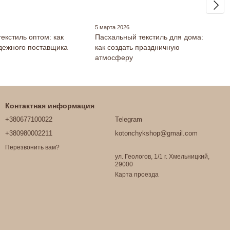
5 марта 2026
екстиль оптом: как
Пасхальный текстиль для дома:
дежного поставщика
как создать праздничную
атмосферу
Контактная информация
+380677100022
Telegram
+380980002211
kotonchykshop@gmail.com
Перезвонить вам?
ул. Геологов, 1/1 г. Хмельницкий,
29000
Карта проезда