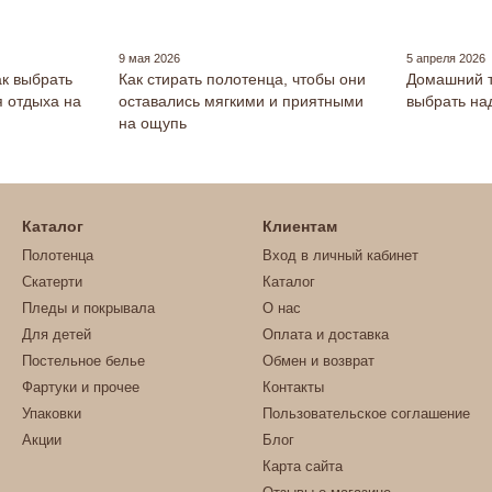
9 мая 2026
5 апреля 2026
к выбрать
Как стирать полотенца, чтобы они
Домашний т
 отдыха на
оставались мягкими и приятными
выбрать на
на ощупь
Каталог
Клиентам
Полотенца
Вход в личный кабинет
Скатерти
Каталог
Пледы и покрывала
О нас
Для детей
Оплата и доставка
Постельное белье
Обмен и возврат
Фартуки и прочее
Контакты
Упаковки
Пользовательское соглашение
Акции
Блог
Карта сайта