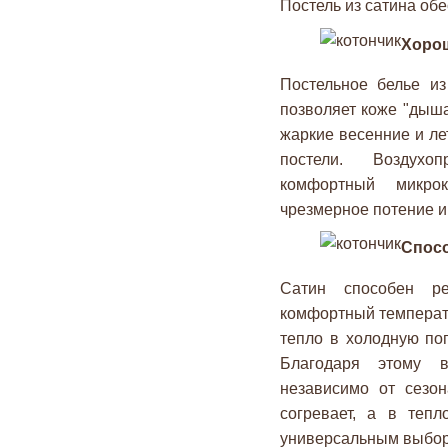
Постель из сатина об
Хорош
Постельное белье из
позволяет коже "дыша
жаркие весенние и ле
постели. Воздухоп
комфортный микро
чрезмерное потение и
Спосо
Сатин способен рег
комфортный температ
тепло в холодную по
Благодаря этому 
независимо от сезо
согревает, а в тепл
универсальным выбор