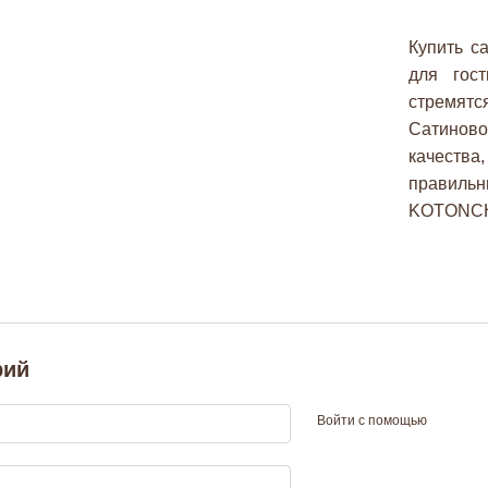
Купить с
для гост
стремятс
Сатиново
качества
правильн
KOTONC
рий
Войти с помощью