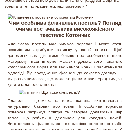
особливою? Як за нею доглядати та чи справді вона здатна
зберігати тепло краще, ніж інші матеріали?
Чим особлива фланелева постіль? Погляд
очима постачальника високоякісного
текстилю Котончик
Фланелева постіль має чимало переваг і може стати
незамінним атрибутом затишку у вашій спальні. Щоб
допомогти вам дізнатися більше про особливості цього
матеріалу, наш інтернет-магазин домашнього текстилю
kotonchyk.com зібрав для вас найпоширеніші запитання та
відповіді. Від походження фланелі до секретів догляду —
ми розглянемо все, що може зацікавити вас перед тим, як
купити фланелеву постіль
.
Що таке фланель?
Фланель — це м’яка та тепла тканина, виготовлена з
натуральної бавовни або вовни. Її особлива ворсиста
поверхня затримує повітря та створює додатковий шар
тепла, що робить її ідеальною для холодних ночей.
Виготовляють фланель за технологією полотняного або
саржевого плетіння, отримуючи тканину різної щільності. А