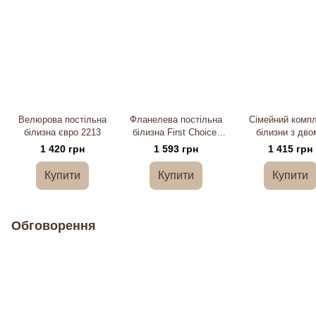
Велюрова постільна
Фланелева постільна
Сімейний комп
білизна євро 2213
білизна First Choice,
білизни з дво
160х220см
ковдрами 233
1 420 грн
1 593 грн
1 415 грн
Купити
Купити
Купити
Обговорення