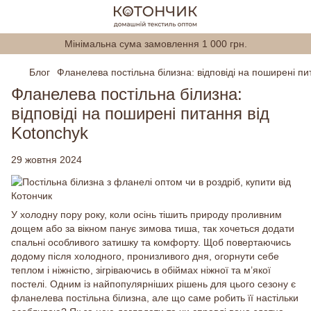
Мінімальна сума замовлення 1 000 грн.
Блог
Фланелева постільна білизна: відповіді на поширені пи
Фланелева постільна білизна:
відповіді на поширені питання від
Kotonchyk
29 жовтня 2024
У холодну пору року, коли осінь тішить природу проливним
дощем або за вікном панує зимова тиша, так хочеться додати
спальні особливого затишку та комфорту. Щоб повертаючись
додому після холодного, пронизливого дня, огорнути себе
теплом і ніжністю, зігріваючись в обіймах ніжної та м’якої
постелі. Одним із найпопулярніших рішень для цього сезону є
фланелева постільна білизна, але що саме робить її настільки