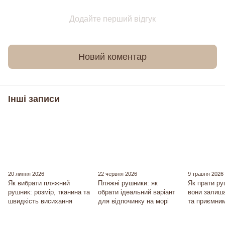
Додайте перший відгук
Новий коментар
Інші записи
20 липня 2026
22 червня 2026
9 травня 2026
Як вибрати пляжний
Пляжні рушники: як
Як прати р
рушник: розмір, тканина та
обрати ідеальний варіант
вони залиш
швидкість висихання
для відпочинку на морі
та приємним