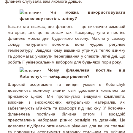
фланелі слугувала вам якомога довше.
Чи можна використовувати
фланелеву постіль влітку?
Багато хто вважає, що фланель — це виключно зимовий
матеріал, але це не зовсім так. Насправді купити постіль
фланель можна для будь-якого сезону. Маючи у своєму
складі натуральні волокна, вона чудово регулює
температуру. Завдяки чому відмінно утримує тепло взимку
та допомагає уникнути перегрівання у спекотні літні дні, що
робить її універсальним вибором для будь-якої пори року.
Чому фланелева постіль від
Kotonchyk — найкраще рішення?
Широкий асортимент та вигідні умови в Kotonchyk
дозволяють кожному знайти свій ідеальний комплект за
приємною ціною. Ми пропонуємо вишукані комплекти,
виконані з високоякісних натуральних матеріалів, які
забезпечують м’якість та комфорт під час сну. У Котончик
фланелева постільна білизна оптом і вроздріб
представлена наборами різних розмірів та дизайнів. Це
дозволяє підібрати оптимальне рішення для вашої спальні
та поповнити асортимент магазину стильним та якісним