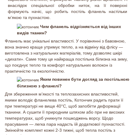
внаслідок спеціальної обробки ниток, на її поверхні
формують начіс, що робить постіль фланель настільки
м’якою та пухнастою.
Чим фланель відрізняється від інших
видів тканин?
Фланель має унікальні властивості. У порівнянні з бавовною,
вона значно краще утримує тепло, а на відміну від флісу —
виготовлена з натуральних матеріалів, тому дозволяє шкірі
«дихати». Саме тому це найкраща постільна білизна на зиму,
що поєднує тепло та комфорт натуральних волокон із
практичністю та екологічністю.
Яким повинен бути догляд за постільною
білизною з фланелі?
Для збереження м’якості та теплозахисних властивостей,
якими володіє фланелева постіль, Котончик радить прати її
при температурі не вище 40°C, щоб запобігти деформації
тканини. А сушити її природним шляхом або при не високих
температурах, щоб уникнути пошкоджень ворсу. Щодо
прасування — легка пара надасть їй додаткової пухнастості.
Змінюйте комплект кожні 2-3 тижні, щоб тепла постіль з