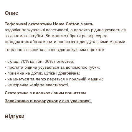
Опис
Тефлонові скатертини Home Cotton
мають
водовідштовхувальні властивості, а пролита рідина усувається
за допомогою губки. Ви можете обрати розмір серед
стандратних або замовити пошив за індивідуальними мірками.
Тефлонова тканина з водовідштовхуючим ефектом
- склад: 70% коттон, 30% поліестер;
- пролита рідина усувається за допомогою губки;
- приємна на дотик, цупка і довговічна;
- не мнеться та легко переться у пральній машині;
- не втрачає колір та властивості.
Скатертина з високоякісним пошиттям.
Запакована в подарункову еко упаковку!
Відгуки