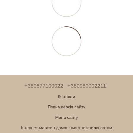
+380677100022
+380980002211
Контакти
Повна версія сайту
Мапа сайту
Інтернет-магазин домашнього текстилю оптом