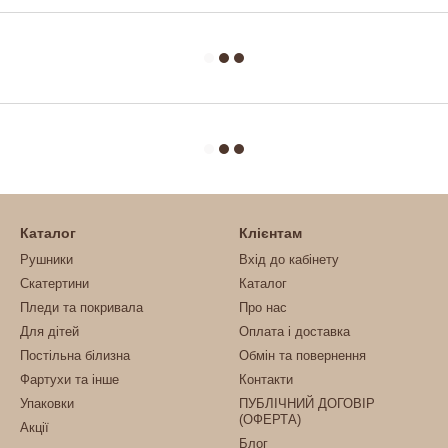
Каталог
Клієнтам
Рушники
Вхід до кабінету
Скатертини
Каталог
Пледи та покривала
Про нас
Для дітей
Оплата і доставка
Постільна білизна
Обмін та повернення
Фартухи та інше
Контакти
Упаковки
ПУБЛІЧНИЙ ДОГОВІР
(ОФЕРТА)
Акції
Блог