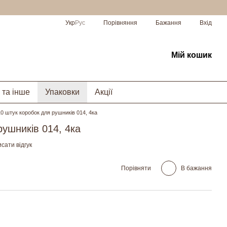
Порівняння
Укр
Рус
Бажання
Вхід
Мій кошик
 та інше
Упаковки
Акції
10 штук коробок для рушників 014, 4ка
рушників 014, 4ка
сати відгук
Порівняти
В бажання