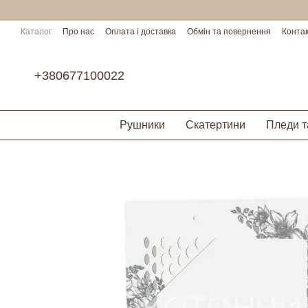
Перейти до основного контенту
Каталог
Про нас
Оплата і доставка
Обмін та повернення
Конта
Умови співпраці
+380677100022
Рушники
Скатертини
Пледи т