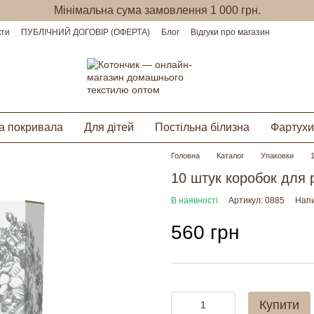
Мінімальна сума замовлення 1 000 грн.
кти
ПУБЛІЧНИЙ ДОГОВІР (ОФЕРТА)
Блог
Відгуки про магазин
а покривала
Для дітей
Постільна білизна
Фартухи
Головна
Каталог
Упаковки
10 штук коробок для 
В наявності
Артикул: 0885
Напи
560 грн
Купити