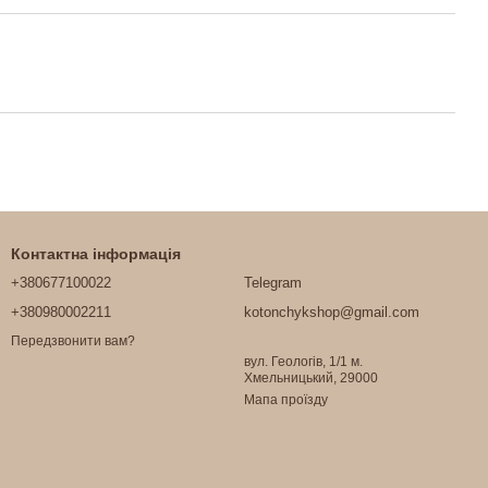
Контактна інформація
+380677100022
Telegram
+380980002211
kotonchykshop@gmail.com
Передзвонити вам?
вул. Геологів, 1/1 м.
Хмельницький, 29000
Мапа проїзду