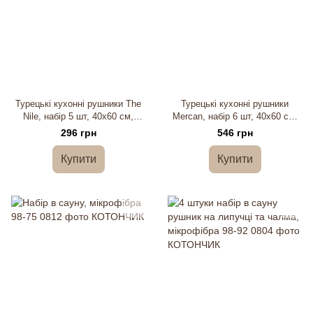
Турецькі кухонні рушники The
Турецькі кухонні рушники
Nile, набір 5 шт, 40х60 см,
Mercan, набір 6 шт, 40х60 см,
муслін
бамбук
296 грн
546 грн
Купити
Купити