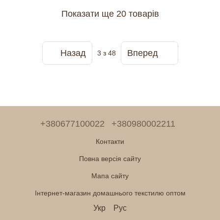
Показати ще 20 товарів
Назад
Вперед
3
з 48
+380677100022
+380980002211
Контакти
Повна версія сайту
Мапа сайту
Інтернет-магазин домашнього текстилю оптом
Укр
Рус