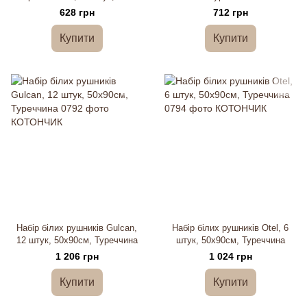
см
628 грн
712 грн
Купити
Купити
Набір білих рушників Gulcan,
Набір білих рушників Otel, 6
12 штук, 50х90см, Туреччина
штук, 50х90см, Туреччина
1 206 грн
1 024 грн
Купити
Купити