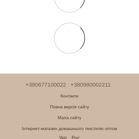
+380677100022
+380980002211
Контакти
Повна версія сайту
Мапа сайту
Інтернет-магазин домашнього текстилю оптом
Укр
Рус