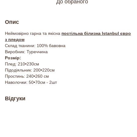
До обраного
Опис
Неймовірно гарна та якісна
постільна білизна Istanbul євро
з пледом
Склад тканини: 100% бавовна
Виробник: Туреччина
Розмір:
Плед: 210•230см
Підодіяльник: 200•220см
Простинь: 240•260 см
Наволочки: 50•70см - 2шт
Відгуки