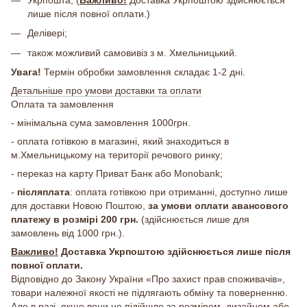
лише після повної оплати.)
Делівері;
також можливий самовивіз з м. Хмельницький.
Увага!
Термін обробки замовлення складає 1-2 дні.
Детальніше про умови доставки та оплати
Оплата та замовлення
- мінімальна сума замовлення 1000грн.
- оплата готівкою в магазині, який знаходиться в
м.Хмельницькому на території речового ринку;
- переказ на карту Приват Банк або Monobank;
-
післяплата
: оплата готівкою при отриманні, доступно лише
для доставки Новою Поштою,
за умови оплати авансового
платежу в розмірі 200 грн.
(здійснюється лише для
замовлень від 1000 грн.).
Важливо!
Доставка Укрпоштою здійснюється лише після
повної оплати.
Відповідно до Закону України «Про захист прав споживачів»,
товари належної якості не підлягають обміну та поверненню.
Але в разі, якщо вони не підійшло за розміром, дизайном або