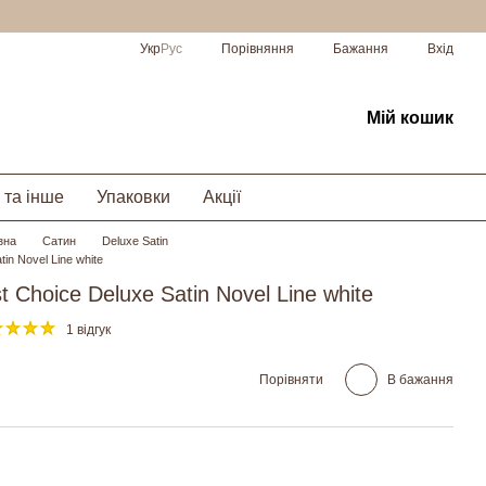
Порівняння
Укр
Рус
Бажання
Вхід
Мій кошик
 та інше
Упаковки
Акції
зна
Сатин
Deluxe Satin
tin Novel Line white
t Choice Deluxe Satin Novel Line white
1 відгук
Порівняти
В бажання