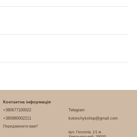
Контактна інформація
+380677100022
Telegram
+380980002211
kotonchykshop@gmail.com
Передзвонити вам?
вул. Геологів, 1/1 м.
Хмельницький, 29000