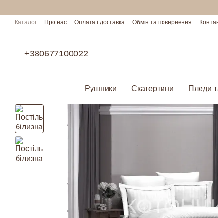
Перейти до основного контенту
Каталог
Про нас
Оплата і доставка
Обмін та повернення
Конта
Умови співпраці
+380677100022
Рушники
Скатертини
Пледи т