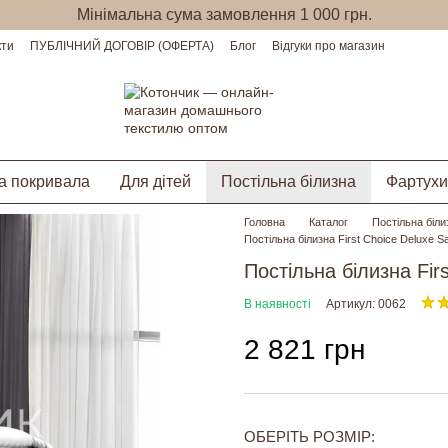
Мінімальна сума замовлення 1 000 грн.
кти
ПУБЛІЧНИЙ ДОГОВІР (ОФЕРТА)
Блог
Відгуки про магазин
а покривала
Для дітей
Постільна білизна
Фартухи
Головна
Каталог
Постільна біли
Постільна білизна First Choice Deluxe Sa
Постільна білизна Firs
В наявності
Артикул: 0062
2 821 грн
ОБЕРІТЬ РОЗМІР: