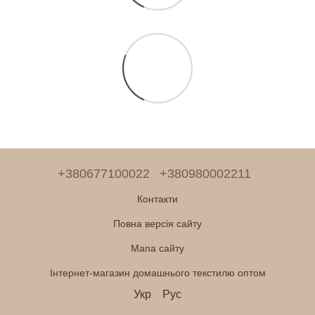
+380677100022
+380980002211
Контакти
Повна версія сайту
Мапа сайту
Інтернет-магазин домашнього текстилю оптом
Укр
Рус