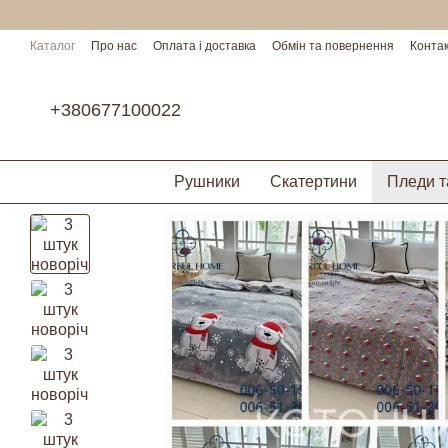
Перейти до основного контенту
Каталог
Про нас
Оплата і доставка
Обмін та повернення
Конта
Умови співпраці
+380677100022
Рушники
Скатертини
Пледи т