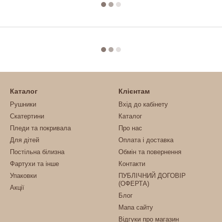
Каталог
Клієнтам
Рушники
Вхід до кабінету
Скатертини
Каталог
Пледи та покривала
Про нас
Для дітей
Оплата і доставка
Постільна білизна
Обмін та повернення
Фартухи та інше
Контакти
Упаковки
ПУБЛІЧНИЙ ДОГОВІР
(ОФЕРТА)
Акції
Блог
Мапа сайту
Відгуки про магазин