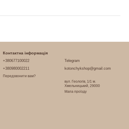
Контактна інформація
+380677100022
Telegram
+380980002211
kotonchykshop@gmail.com
Передзвонити вам?
вул. Геологів, 1/1 м.
Хмельницький, 29000
Мапа проїзду