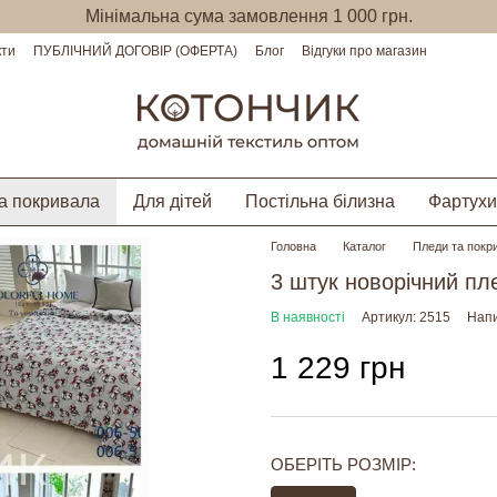
Мінімальна сума замовлення 1 000 грн.
кти
ПУБЛІЧНИЙ ДОГОВІР (ОФЕРТА)
Блог
Відгуки про магазин
а покривала
Для дітей
Постільна білизна
Фартухи
Головна
Каталог
Пледи та покр
3 штук новорічний пл
В наявності
Артикул: 2515
Напи
1 229 грн
ОБЕРІТЬ РОЗМІР: