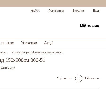
Порівняння
Укр
Рус
Бажання
Вхід
Мій кошик
 та інше
Упаковки
Акції
ивала
3 штук новорічний плед 150х200см 006-51
ед 150х200см 006-51
сати відгук
Порівняти
В бажання