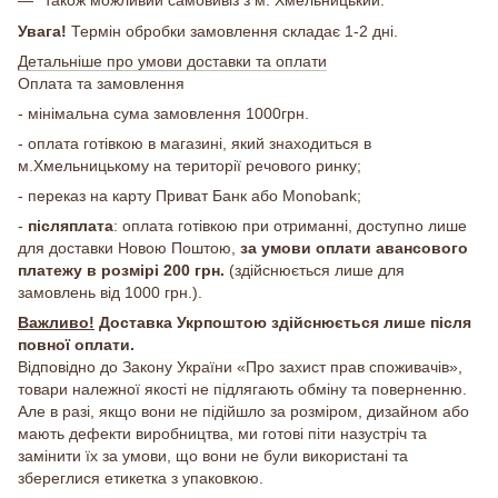
Увага!
Термін обробки замовлення складає 1-2 дні.
Детальніше про умови доставки та оплати
Оплата та замовлення
- мінімальна сума замовлення 1000грн.
- оплата готівкою в магазині, який знаходиться в
м.Хмельницькому на території речового ринку;
- переказ на карту Приват Банк або Monobank;
-
післяплата
: оплата готівкою при отриманні, доступно лише
для доставки Новою Поштою,
за умови оплати авансового
платежу в розмірі 200 грн.
(здійснюється лише для
замовлень від 1000 грн.).
Важливо!
Доставка Укрпоштою здійснюється лише після
повної оплати.
Відповідно до Закону України «Про захист прав споживачів»,
товари належної якості не підлягають обміну та поверненню.
Але в разі, якщо вони не підійшло за розміром, дизайном або
мають дефекти виробництва, ми готові піти назустріч та
замінити їх за умови, що вони не були використані та
збереглися етикетка з упаковкою.