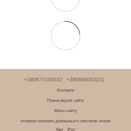
+380677100022
+380980002211
Контакти
Повна версія сайту
Мапа сайту
Інтернет-магазин домашнього текстилю оптом
Укр
Рус