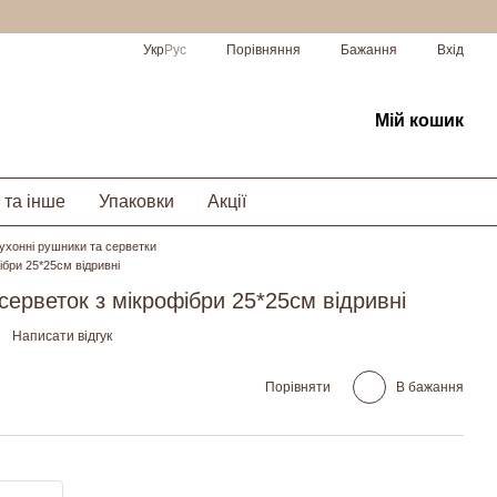
Порівняння
Укр
Рус
Бажання
Вхід
Мій кошик
 та інше
Упаковки
Акції
ухонні рушники та серветки
ібри 25*25см відривні
серветок з мікрофібри 25*25см відривні
Написати відгук
Порівняти
В бажання