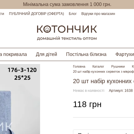
Мінімальна сума замовлення 1 000 грн.
кти
ПУБЛІЧНИЙ ДОГОВІР (ОФЕРТА)
Блог
Відгуки про магазин
а покривала
Для дітей
Постільна білизна
Фартухи
Головна
Каталог
Рушники
К
20 шт набір кухонних серветок з мікроф
20 шт набір кухонних 
Немає в наявності
Артикул: 1638
118 грн