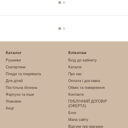
Каталог
Клієнтам
Рушники
Вхід до кабінету
Скатертини
Каталог
Пледи та покривала
Про нас
Для дітей
Оплата і доставка
Постільна білизна
Обмін та повернення
Фартухи та інше
Контакти
Упаковки
ПУБЛІЧНИЙ ДОГОВІР
(ОФЕРТА)
Акції
Блог
Мапа сайту
Відгуки про магазин