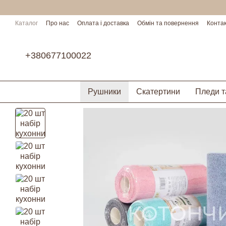
Перейти до основного контенту
Каталог
Про нас
Оплата і доставка
Обмін та повернення
Конта
Умови співпраці
+380677100022
Рушники
Скатертини
Пледи т