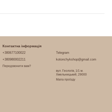
Контактна інформація
+380677100022
Telegram
+380980002211
kotonchykshop@gmail.com
Передзвонити вам?
вул. Геологів, 1/1 м.
Хмельницький, 29000
Мапа проїзду