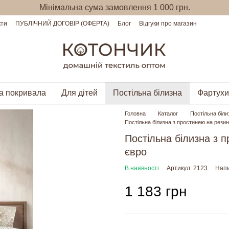
Мінімальна сума замовлення 1 000 грн.
кти
ПУБЛІЧНИЙ ДОГОВІР (ОФЕРТА)
Блог
Відгуки про магазин
а покривала
Для дітей
Постільна білизна
Фартухи
Головна
Каталог
Постільна біли
Постільна білизна з простинею на рези
Постільна білизна з 
євро
В наявності
Артикул: 2123
Напи
1 183 грн