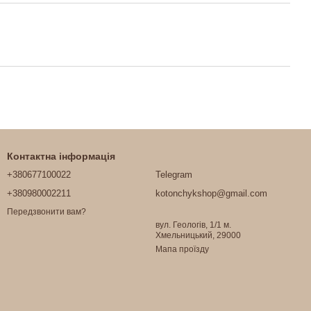
Контактна інформація
+380677100022
Telegram
+380980002211
kotonchykshop@gmail.com
Передзвонити вам?
вул. Геологів, 1/1 м.
Хмельницький, 29000
Мапа проїзду