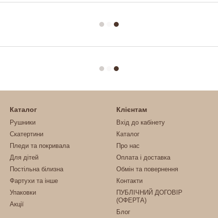
Каталог
Клієнтам
Рушники
Вхід до кабінету
Скатертини
Каталог
Пледи та покривала
Про нас
Для дітей
Оплата і доставка
Постільна білизна
Обмін та повернення
Фартухи та інше
Контакти
Упаковки
ПУБЛІЧНИЙ ДОГОВІР
(ОФЕРТА)
Акції
Блог