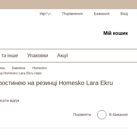
Порівняння
Укр
Рус
Бажання
Вхід
Мій кошик
 та інше
Упаковки
Акції
зна
Бавовна
Homesko
нці Homesko Lara Ekru євро
простинею на резинці Homesko Lara Ekru
сати відгук
Порівняти
В бажання