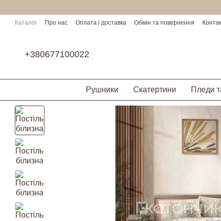
Перейти до основного контенту
Каталог
Про нас
Оплата і доставка
Обмін та повернення
Конта
Умови співпраці
+380677100022
Рушники
Скатертини
Пледи т