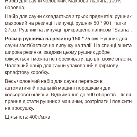
Набір для сауни чоловічий. Махрова тканина 100%
бавовна.
Набір для сауни складається з трьох предметів: рушник
махровий на резинці і липучці, рушник 50 * 90 і тапки
27см. Рушник на липучці прикрашено написом "Sauna".
Розмір рушника на резинці 150 * 75 см.
Рушник для
сауни застібається на липучку на талії. На спинці вшита
широка резинка, завдяки цьому рушник добре
фіксується і можна не переживати, що він може впасти.
Чоловічий набір для сауни упакований в фірмову
крпафтову коробку.
Весь чоловічий набір для сауни переться в
автоматичній пральній машині порошками для
кольорової білизни. Віджимання до 500 оборотів. Після
прання дістати рушник з машинки, розтріпати і повісити
на просушку.
Щільність: 400г/м.кв