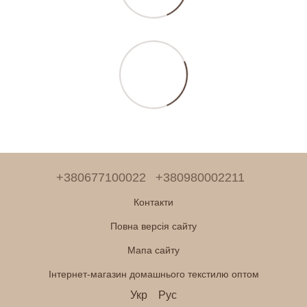
+380677100022
+380980002211
Контакти
Повна версія сайту
Мапа сайту
Інтернет-магазин домашнього текстилю оптом
Укр
Рус