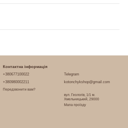
Контактна інформація
+380677100022
Telegram
+380980002211
kotonchykshop@gmail.com
Передзвонити вам?
вул. Геологів, 1/1 м.
Хмельницький, 29000
Мапа проїзду