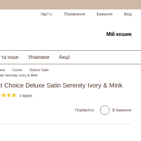
Порівняння
Укр
Рус
Бажання
Вхід
Мій кошик
 та інше
Упаковки
Акції
зна
Сатин
Deluxe Satin
tin Serenity Ivory & Mink
t Choice Deluxe Satin Serenity Ivory & Mink
1 відгук
Порівняти
В бажання