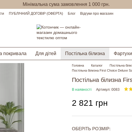
Мінімальна сума замовлення 1 000 грн.
кти
ПУБЛІЧНИЙ ДОГОВІР (ОФЕРТА)
Блог
Відгуки про магазин
а покривала
Для дітей
Постільна білизна
Фартухи
Головна
Каталог
Постільна біли
Постільна білизна First Choice Deluxe Sa
Постільна білизна Firs
В наявності
Артикул: 0083
2 821 грн
ОБЕРІТЬ РОЗМІР: