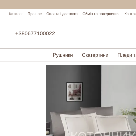
Перейти до основного контенту
Каталог
Про нас
Оплата і доставка
Обмін та повернення
Конта
Умови співпраці
+380677100022
Рушники
Скатертини
Пледи т