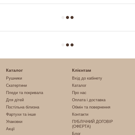
Каталог
Клієнтам
Рушники
Вхід до кабінету
Скатертини
Каталог
Пледи та покривала
Про нас
Для дітей
Оплата і доставка
Постільна білизна
Обмін та повернення
Фартухи та інше
Контакти
Упаковки
ПУБЛІЧНИЙ ДОГОВІР
(ОФЕРТА)
Акції
Блог