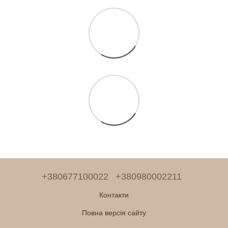
+380677100022
+380980002211
Контакти
Повна версія сайту