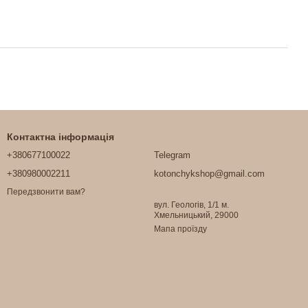
Контактна інформація
+380677100022
Telegram
+380980002211
kotonchykshop@gmail.com
Передзвонити вам?
вул. Геологів, 1/1 м.
Хмельницький, 29000
Мапа проїзду