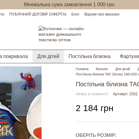
Мінімальна сума замовлення 1 000 грн.
кти
ПУБЛІЧНИЙ ДОГОВІР (ОФЕРТА)
Блог
Відгуки про магазин
а покривала
Для дітей
Постільна білизна
Фартухи
Головна
Каталог
Для дітей
Постільна білизна TAC Disney 160×220 с
Постільна білизна TA
Немає в наявності
Артикул: 1502
2 184 грн
ОБЕРІТЬ РОЗМІР: