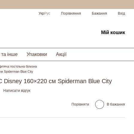
Порівняння
Укр
Рус
Бажання
Вхід
Мій кошик
 та інше
Упаковки
Акції
Дитяча постільна білизна
м Spiderman Blue City
C Disney 160×220 см Spiderman Blue City
Написати відгук
Порівняти
В бажання