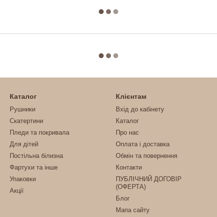
Каталог
Клієнтам
Рушники
Вхід до кабінету
Скатертини
Каталог
Пледи та покривала
Про нас
Для дітей
Оплата і доставка
Постільна білизна
Обмін та повернення
Фартухи та інше
Контакти
Упаковки
ПУБЛІЧНИЙ ДОГОВІР
(ОФЕРТА)
Акції
Блог
Мапа сайту