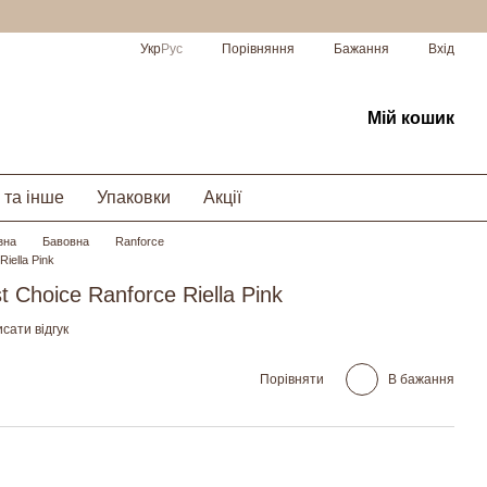
Порівняння
Укр
Рус
Бажання
Вхід
Мій кошик
 та інше
Упаковки
Акції
зна
Бавовна
Ranforce
Riella Pink
t Choice Ranforce Riella Pink
сати відгук
Порівняти
В бажання