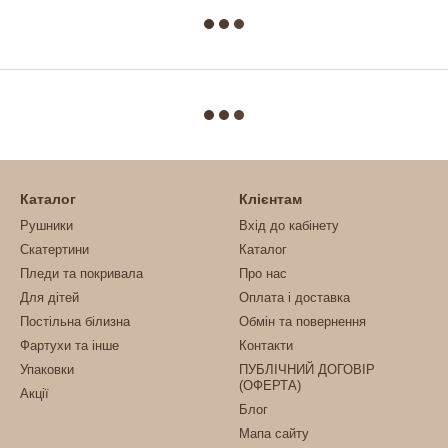
Каталог
Клієнтам
Рушники
Вхід до кабінету
Скатертини
Каталог
Пледи та покривала
Про нас
Для дітей
Оплата і доставка
Постільна білизна
Обмін та повернення
Фартухи та інше
Контакти
Упаковки
ПУБЛІЧНИЙ ДОГОВІР
(ОФЕРТА)
Акції
Блог
Мапа сайту