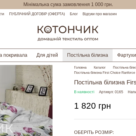
Мінімальна сума замовлення 1 000 грн.
кти
ПУБЛІЧНИЙ ДОГОВІР (ОФЕРТА)
Блог
Відгуки про магазин
а покривала
Для дітей
Постільна білизна
Фартухи
Головна
Каталог
Постільна біли
Постільна білизна First Choice Ranforce 
Постільна білизна Firs
В наявності
Артикул: 0165
Напи
1 820 грн
ОБЕРІТЬ РОЗМІР: