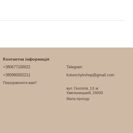
Контактна інформація
+380677100022
Telegram
+380980002211
kotonchykshop@gmail.com
Передзвонити вам?
вул. Геологів, 1/1 м.
Хмельницький, 29000
Мапа проїзду