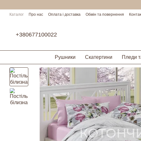
Перейти до основного контенту
Каталог
Про нас
Оплата і доставка
Обмін та повернення
Конта
Умови співпраці
+380677100022
Рушники
Скатертини
Пледи т