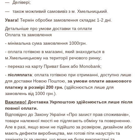
Делівері;
також можливий самовивіз з м. Хмельницький.
Увага!
Термін обробки замовлення складає 1-2 дні.
Детальніше про умови доставки та оплати
Оплата та замовлення
- мінімальна сума замовлення 1000грн.
- оплата готівкою в магазині, який знаходиться в
м.Хмельницькому на території речового ринку;
- переказ на карту Приват Банк або Monobank;
-
післяплата
: оплата готівкою при отриманні, доступно лише
для доставки Новою Поштою,
за умови оплати авансового
платежу в розмірі 200 грн.
(здійснюється лише для
замовлень від 1000 грн.).
Важливо!
Доставка Укрпоштою здійснюється лише після
повної оплати.
Відповідно до Закону України «Про захист прав споживачів»,
товари належної якості не підлягають обміну та поверненню.
Але в разі, якщо вони не підійшло за розміром, дизайном або
мають дефекти виробництва, ми готові піти назустріч та
замінити їх за умови, що вони не були використані та