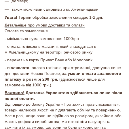
Делівері;
також можливий самовивіз з м. Хмельницький.
Увага!
Термін обробки замовлення складає 1-2 дні.
Детальніше про умови доставки та оплати
Оплата та замовлення
- мінімальна сума замовлення 1000грн.
- оплата готівкою в магазині, який знаходиться в
м.Хмельницькому на території речового ринку;
- переказ на карту Приват Банк або Monobank;
-
післяплата
: оплата готівкою при отриманні, доступно лише
для доставки Новою Поштою,
за умови оплати авансового
платежу в розмірі 200 грн.
(здійснюється лише для
замовлень від 1000 грн.).
Важливо!
Доставка Укрпоштою здійснюється лише після
повної оплати.
Відповідно до Закону України «Про захист прав споживачів»,
товари належної якості не підлягають обміну та поверненню.
Але в разі, якщо вони не підійшло за розміром, дизайном або
мають дефекти виробництва, ми готові піти назустріч та
замінити їх за умови, що вони не були використані та