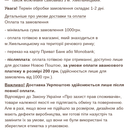
Увага!
Термін обробки замовлення складає 1-2 дні.
Детальніше про умови доставки та оплати
Оплата та замовлення
- мінімальна сума замовлення 1000грн.
- оплата готівкою в магазині, який знаходиться в
м.Хмельницькому на території речового ринку;
- переказ на карту Приват Банк або Monobank;
-
післяплата
: оплата готівкою при отриманні, доступно лише
для доставки Новою Поштою,
за умови оплати авансового
платежу в розмірі 200 грн.
(здійснюється лише для
замовлень від 1000 грн.).
Важливо!
Доставка Укрпоштою здійснюється лише після
повної оплати.
Відповідно до Закону України «Про захист прав споживачів»,
товари належної якості не підлягають обміну та поверненню.
Але в разі, якщо вони не підійшло за розміром, дизайном або
мають дефекти виробництва, ми готові піти назустріч та
замінити їх за умови, що вони не були використані та
збереглися етикетка з упаковкою.