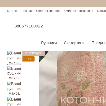
Перейти до основного контенту
Каталог
Про нас
Оплата і доставка
Обмін та повернення
Конта
Умови співпраці
+380677100022
Рушники
Скатертини
Пледи т
РОЗПРОДАЖ
−14%