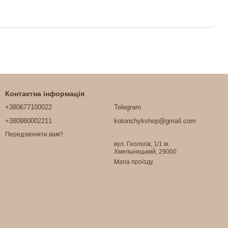
Контактна інформація
+380677100022
Telegram
+380980002211
kotonchykshop@gmail.com
Передзвонити вам?
вул. Геологів, 1/1 м.
Хмельницький, 29000
Мапа проїзду