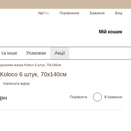
Порівняння
Укр
Рус
Бажання
Вхід
Мій кошик
 та інше
Упаковки
Акції
 рушники махра Koloco 6 штук, 70х140см
Koloco 6 штук, 70х140см
Написати відгук
грн
Порівняти
В бажання