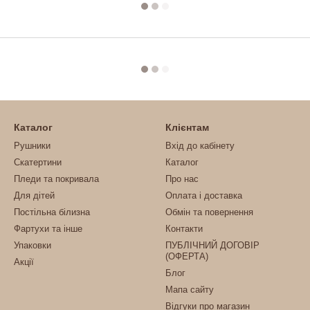
Каталог
Клієнтам
Рушники
Вхід до кабінету
Скатертини
Каталог
Пледи та покривала
Про нас
Для дітей
Оплата і доставка
Постільна білизна
Обмін та повернення
Фартухи та інше
Контакти
Упаковки
ПУБЛІЧНИЙ ДОГОВІР
(ОФЕРТА)
Акції
Блог
Мапа сайту
Відгуки про магазин