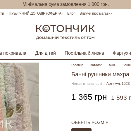
Мінімальна сума замовлення 1 000 грн.
кти
ПУБЛІЧНИЙ ДОГОВІР (ОФЕРТА)
Блог
Відгуки про магазин
а покривала
Для дітей
Постільна білизна
Фартухи
Головна
Каталог
Акції
Банні
Банні рушники махра 
Немає в наявності
Артикул: 1523
1 365 грн
1 593 
ОБЕРІТЬ РОЗМІР: