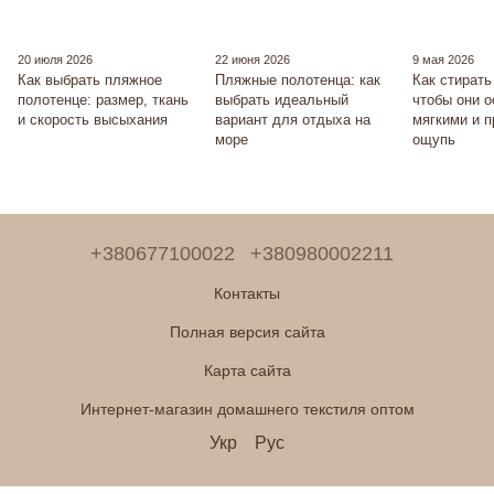
20 июля 2026
22 июня 2026
9 мая 2026
Как выбрать пляжное
Пляжные полотенца: как
Как стирать
полотенце: размер, ткань
выбрать идеальный
чтобы они 
и скорость высыхания
вариант для отдыха на
мягкими и 
море
ощупь
+380677100022
+380980002211
Контакты
Полная версия сайта
Карта сайта
Интернет-магазин домашнего текстиля оптом
Укр
Рус