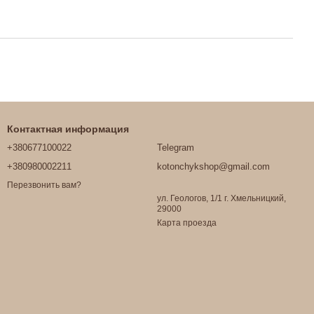
Контактная информация
+380677100022
Telegram
+380980002211
kotonchykshop@gmail.com
Перезвонить вам?
ул. Геологов, 1/1 г. Хмельницкий,
29000
Карта проезда