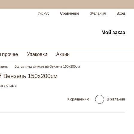
Сравнение
Укр
Рус
Желания
Вход
Мой заказ
и прочее
Упаковки
Акции
ывала
5штук плед флисовый Вензель 150х200см
 Вензель 150х200см
ить отзыв
К сравнению
В желания