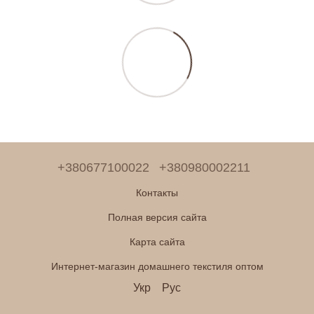
+380677100022
+380980002211
Контакты
Полная версия сайта
Карта сайта
Интернет-магазин домашнего текстиля оптом
Укр
Рус