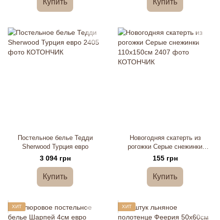
Купить
Купить
Постельное белье Тедди
Новогодняя скатерть из
Sherwood Турция евро
рогожки Серые снежинки
110х150см
3 094 грн
155 грн
Купить
Купить
ХИТ
ХИТ