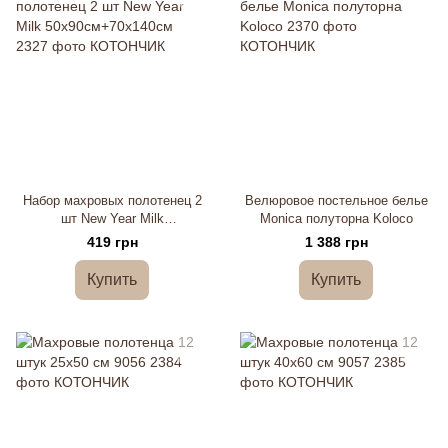
Набор махровых полотенец 2
Велюровое постельное белье
шт New Year Milk
Monica полуторна Koloco
50х90см+70х140см
419 грн
1 388 грн
Купить
Купить