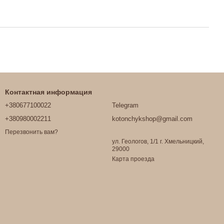
Контактная информация
+380677100022
Telegram
+380980002211
kotonchykshop@gmail.com
Перезвонить вам?
ул. Геологов, 1/1 г. Хмельницкий,
29000
Карта проезда