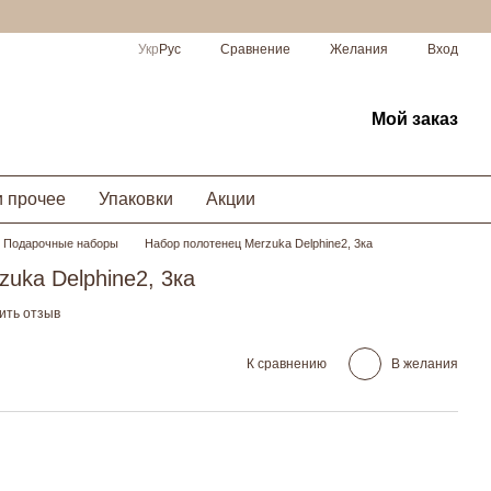
Сравнение
Укр
Рус
Желания
Вход
Мой заказ
и прочее
Упаковки
Акции
Подарочные наборы
Набор полотенец Merzuka Delphine2, 3ка
uka Delphine2, 3ка
ить отзыв
К сравнению
В желания