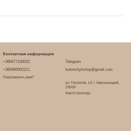
Контактная информация
+380677100022
Telegram
+380980002211
kotonchykshop@gmail.com
Перезвонить вам?
ул. Геологов, 1/1 г. Хмельницкий,
29000
Карта проезда