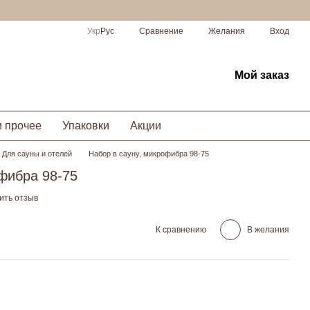
Сравнение
Укр
Рус
Желания
Вход
Мой заказ
и прочее
Упаковки
Акции
Для сауны и отелей
Набор в сауну, микрофибра 98-75
фибра 98-75
ить отзыв
К сравнению
В желания