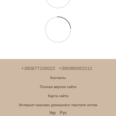
+380677100022
+380980002211
Контакты
Полная версия сайта
Карта сайта
Интернет-магазин домашнего текстиля оптом
Укр
Рус