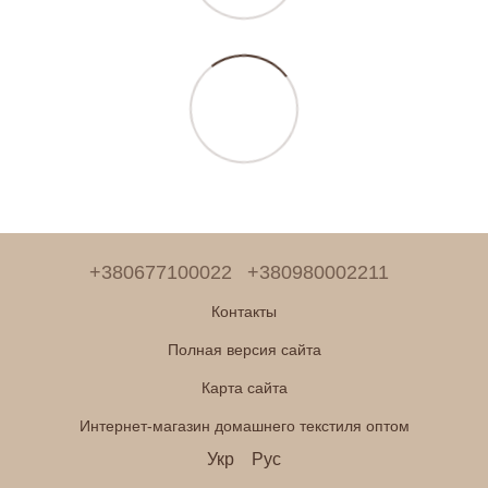
+380677100022
+380980002211
Контакты
Полная версия сайта
Карта сайта
Интернет-магазин домашнего текстиля оптом
Укр
Рус