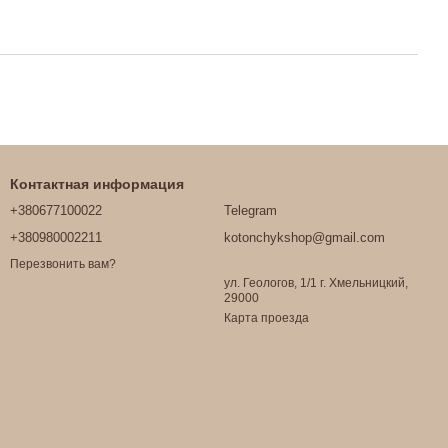
Контактная информация
+380677100022
Telegram
+380980002211
kotonchykshop@gmail.com
Перезвонить вам?
ул. Геологов, 1/1 г. Хмельницкий,
29000
Карта проезда