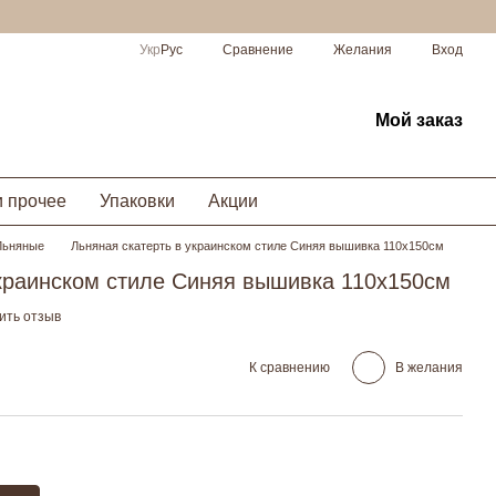
Сравнение
Укр
Рус
Желания
Вход
Мой заказ
и прочее
Упаковки
Акции
Льняные
Льняная скатерть в украинском стиле Синяя вышивка 110х150см
украинском стиле Синяя вышивка 110х150см
ить отзыв
К сравнению
В желания