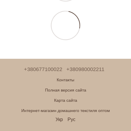
+380677100022
+380980002211
Контакты
Полная версия сайта
Карта сайта
Интернет-магазин домашнего текстиля оптом
Укр
Рус