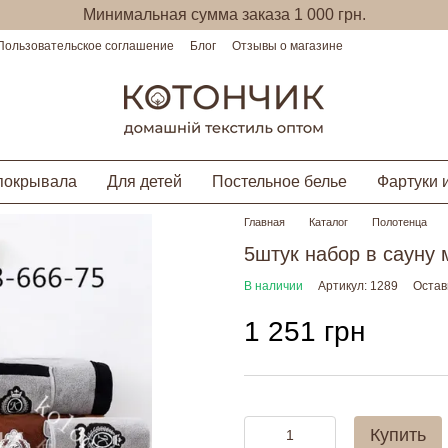
Минимальная сумма заказа 1 000 грн.
Пользовательское соглашение
Блог
Отзывы о магазине
покрывала
Для детей
Постельное белье
Фартуки 
Главная
Каталог
Полотенца
5штук набор в сауну
В наличии
Артикул: 1289
Остав
1 251 грн
Купить