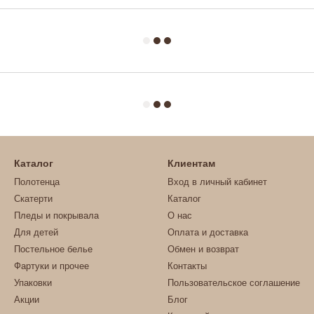
Каталог
Клиентам
Полотенца
Вход в личный кабинет
Скатерти
Каталог
Пледы и покрывала
О нас
Для детей
Оплата и доставка
Постельное белье
Обмен и возврат
Фартуки и прочее
Контакты
Упаковки
Пользовательское соглашение
Акции
Блог