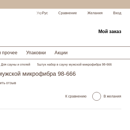
Сравнение
Укр
Рус
Желания
Вход
Мой заказ
и прочее
Упаковки
Акции
Для сауны и отелей
5штук набор в сауну мужской микрофибра 98-666
 мужской микрофибра 98-666
ить отзыв
К сравнению
В желания