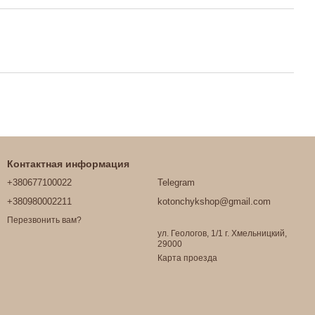
Контактная информация
+380677100022
Telegram
+380980002211
kotonchykshop@gmail.com
Перезвонить вам?
ул. Геологов, 1/1 г. Хмельницкий,
29000
Карта проезда