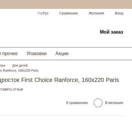
Сравнение
Укр
Рус
Желания
Вход
Мой заказ
и прочее
Упаковки
Акции
елье
Для детей
e Ranforce, 160x220 Paris
осток First Choice Ranforce, 160x220 Paris
ставить отзыв
К сравнению
В желания