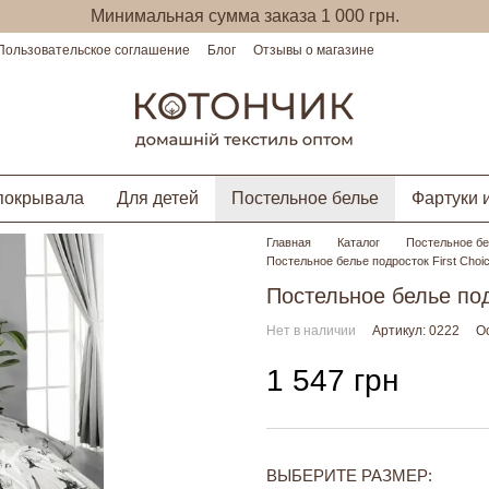
Минимальная сумма заказа 1 000 грн.
Пользовательское соглашение
Блог
Отзывы о магазине
покрывала
Для детей
Постельное белье
Фартуки 
Главная
Каталог
Постельное б
Постельное белье подросток First Choic
Постельное белье подр
Нет в наличии
Артикул: 0222
О
1 547 грн
ВЫБЕРИТЕ РАЗМЕР: