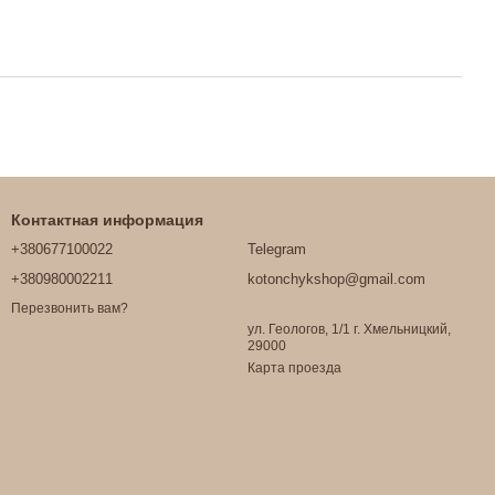
Контактная информация
+380677100022
Telegram
+380980002211
kotonchykshop@gmail.com
Перезвонить вам?
ул. Геологов, 1/1 г. Хмельницкий,
29000
Карта проезда