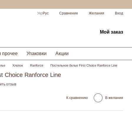
Сравнение
Укр
Рус
Желания
Вход
Мой заказ
и прочее
Упаковки
Акции
елье
Хлопок
Ranforce
Постельное белье First Choice Ranforce Line
t Choice Ranforce Line
ить отзыв
К сравнению
В желания