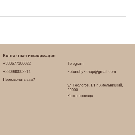
Контактная информация
+380677100022
Telegram
+380980002211
kotonchykshop@gmail.com
Перезвонить вам?
ул. Геологов, 1/1 г. Хмельницкий,
29000
Карта проезда