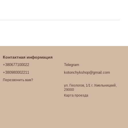
Контактная информация
+380677100022
Telegram
+380980002211
kotonchykshop@gmail.com
Перезвонить вам?
ул. Геологов, 1/1 г. Хмельницкий,
29000
Карта проезда