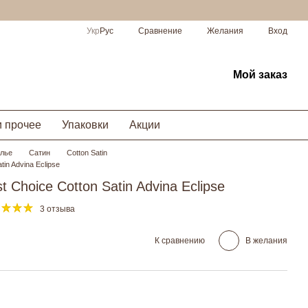
Сравнение
Укр
Рус
Желания
Вход
Мой заказ
и прочее
Упаковки
Акции
елье
Сатин
Cotton Satin
tin Advina Eclipse
t Choice Cotton Satin Advina Eclipse
3 отзыва
К сравнению
В желания