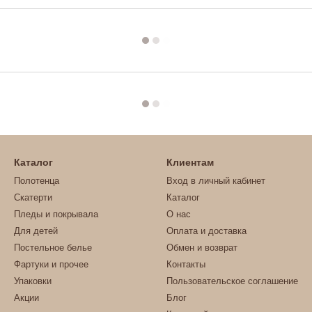
Каталог
Клиентам
Полотенца
Вход в личный кабинет
Скатерти
Каталог
Пледы и покрывала
О нас
Для детей
Оплата и доставка
Постельное белье
Обмен и возврат
Фартуки и прочее
Контакты
Упаковки
Пользовательское соглашение
Акции
Блог