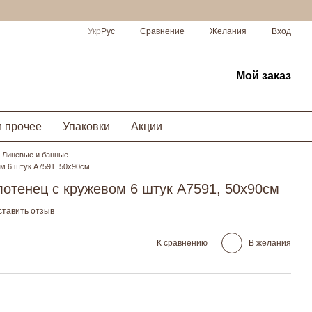
Сравнение
Укр
Рус
Желания
Вход
Мой заказ
и прочее
Упаковки
Акции
Лицевые и банные
м 6 штук А7591, 50х90см
отенец с кружевом 6 штук А7591, 50х90см
ставить отзыв
К сравнению
В желания