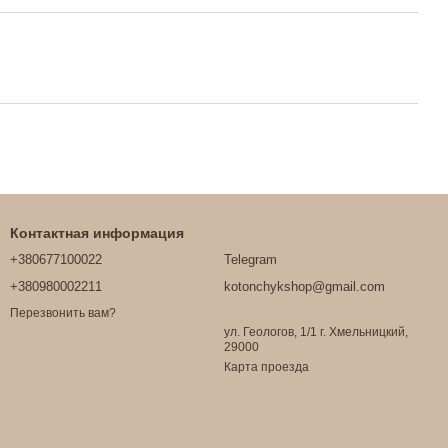
Контактная информация
+380677100022
Telegram
+380980002211
kotonchykshop@gmail.com
Перезвонить вам?
ул. Геологов, 1/1 г. Хмельницкий,
29000
Карта проезда