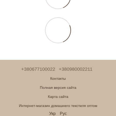
+380677100022
+380980002211
Контакты
Полная версия сайта
Карта сайта
Интернет-магазин домашнего текстиля оптом
Укр
Рус